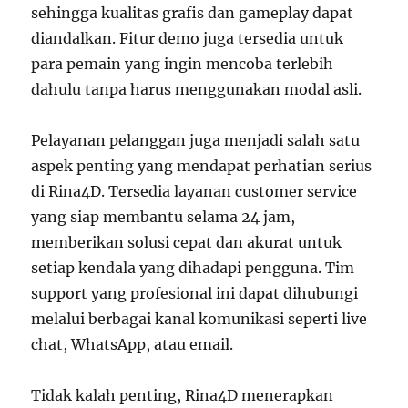
sehingga kualitas grafis dan gameplay dapat
diandalkan. Fitur demo juga tersedia untuk
para pemain yang ingin mencoba terlebih
dahulu tanpa harus menggunakan modal asli.
Pelayanan pelanggan juga menjadi salah satu
aspek penting yang mendapat perhatian serius
di Rina4D. Tersedia layanan customer service
yang siap membantu selama 24 jam,
memberikan solusi cepat dan akurat untuk
setiap kendala yang dihadapi pengguna. Tim
support yang profesional ini dapat dihubungi
melalui berbagai kanal komunikasi seperti live
chat, WhatsApp, atau email.
Tidak kalah penting, Rina4D menerapkan