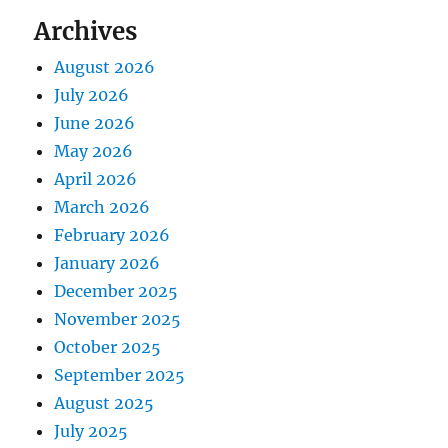
Archives
August 2026
July 2026
June 2026
May 2026
April 2026
March 2026
February 2026
January 2026
December 2025
November 2025
October 2025
September 2025
August 2025
July 2025