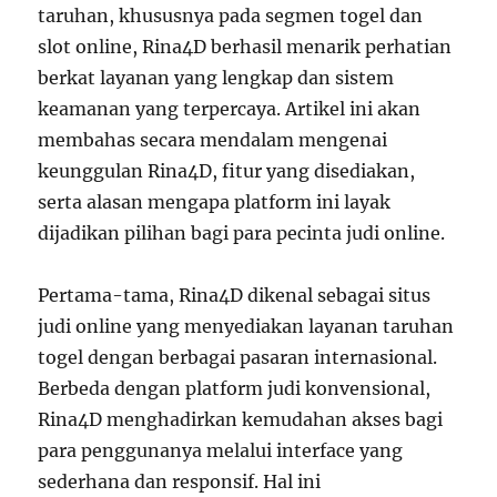
taruhan, khususnya pada segmen togel dan
slot online, Rina4D berhasil menarik perhatian
berkat layanan yang lengkap dan sistem
keamanan yang terpercaya. Artikel ini akan
membahas secara mendalam mengenai
keunggulan Rina4D, fitur yang disediakan,
serta alasan mengapa platform ini layak
dijadikan pilihan bagi para pecinta judi online.
Pertama-tama, Rina4D dikenal sebagai situs
judi online yang menyediakan layanan taruhan
togel dengan berbagai pasaran internasional.
Berbeda dengan platform judi konvensional,
Rina4D menghadirkan kemudahan akses bagi
para penggunanya melalui interface yang
sederhana dan responsif. Hal ini