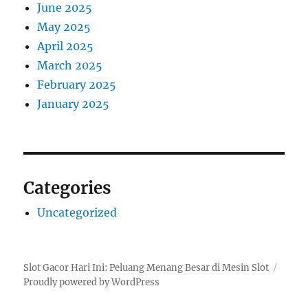
June 2025
May 2025
April 2025
March 2025
February 2025
January 2025
Categories
Uncategorized
Slot Gacor Hari Ini: Peluang Menang Besar di Mesin Slot
Proudly powered by WordPress