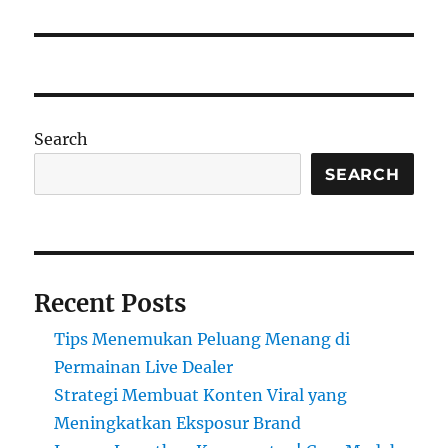
Search
SEARCH
Recent Posts
Tips Menemukan Peluang Menang di
Permainan Live Dealer
Strategi Membuat Konten Viral yang
Meningkatkan Eksposur Brand