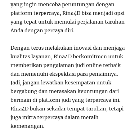
yang ingin mencoba peruntungan dengan
platform terpercaya, Rina4D bisa menjadi opsi
yang tepat untuk memulai perjalanan taruhan
Anda dengan percaya diri.
Dengan terus melakukan inovasi dan menjaga
kualitas layanan, Rina4D berkomitmen untuk
memberikan pengalaman judi online terbaik
dan memenuhi ekspektasi para pemainnya.
Jadi, jangan lewatkan kesempatan untuk
bergabung dan merasakan keuntungan dari
bermain di platform judi yang terpercaya ini.
Rina4D bukan sekadar tempat taruhan, tetapi
juga mitra terpercaya dalam meraih
kemenangan.