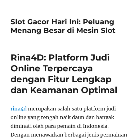
Slot Gacor Hari Ini: Peluang
Menang Besar di Mesin Slot
Rina4D: Platform Judi
Online Terpercaya
dengan Fitur Lengkap
dan Keamanan Optimal
rina4d
merupakan salah satu platform judi
online yang tengah naik daun dan banyak
diminati oleh para pemain di Indonesia.
Dengan menawarkan berbagai jenis permainan