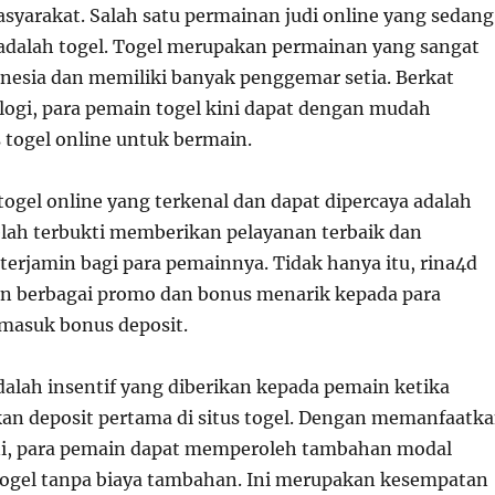
asyarakat. Salah satu permainan judi online yang sedang
i adalah togel. Togel merupakan permainan yang sangat
onesia dan memiliki banyak penggemar setia. Berkat
ogi, para pemain togel kini dapat dengan mudah
 togel online untuk bermain.
 togel online yang terkenal dan dapat dipercaya adalah
telah terbukti memberikan pelayanan terbaik dan
erjamin bagi para pemainnya. Tidak hanya itu, rina4d
n berbagai promo dan bonus menarik kepada para
masuk bonus deposit.
dalah insentif yang diberikan kepada pemain ketika
n deposit pertama di situs togel. Dengan memanfaatk
ni, para pemain dapat memperoleh tambahan modal
ogel tanpa biaya tambahan. Ini merupakan kesempatan