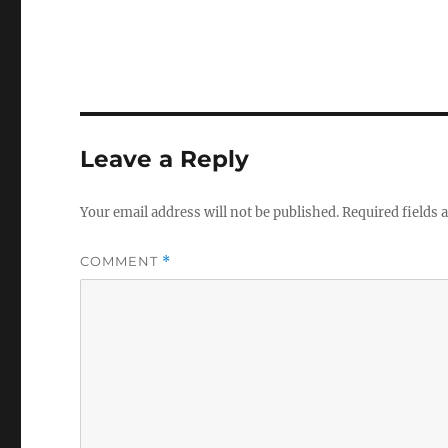
Leave a Reply
Your email address will not be published.
Required fields
COMMENT
*