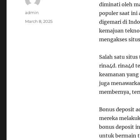
diminati oleh m
Author
admin
populer saat in
Posted
March 8, 2025
digemari di Ind
on
kemajuan teknol
mengakses situs
Salah satu situs
rina4d. rina4d 
keamanan yang t
juga menawarka
membernya, ter
Bonus deposit a
mereka melakuka
bonus deposit i
untuk bermain t