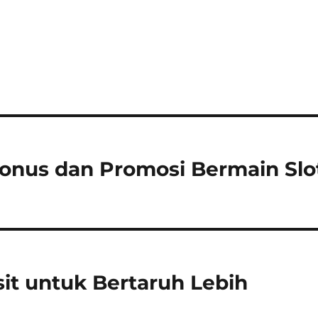
onus dan Promosi Bermain Slo
t untuk Bertaruh Lebih