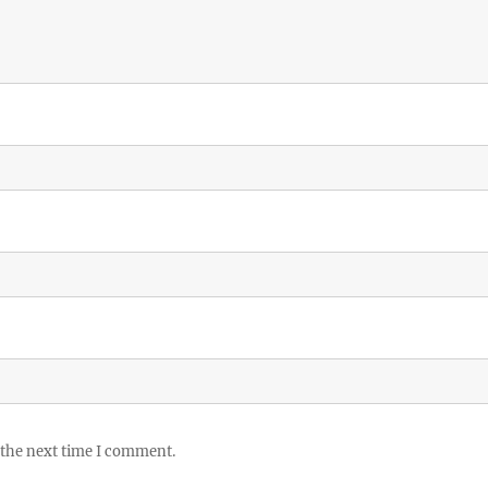
 the next time I comment.