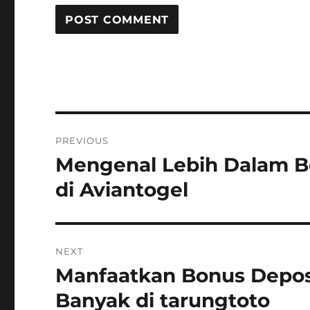
Post
PREVIOUS
navigation
Mengenal Lebih Dalam B
Previous
post:
di Aviantogel
NEXT
Manfaatkan Bonus Deposi
Next
post:
Banyak di tarungtoto