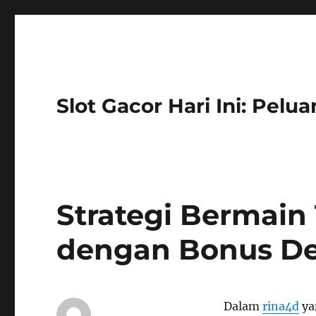
Slot Gacor Hari Ini: Pel
Strategi Bermain
dengan Bonus Dep
Dalam
rina4d
ya