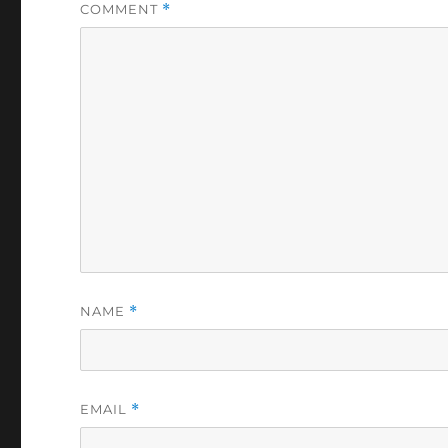
COMMENT
*
NAME
*
EMAIL
*