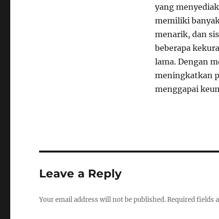
yang menyediaka
memiliki banyak
menarik, dan si
beberapa kekura
lama. Dengan me
meningkatkan pe
menggapai keunt
Leave a Reply
Your email address will not be published.
Required fields