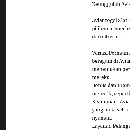
Keunggulan Avia
Aviantogel Slot
pilihan utama ba
dari situs ini:
Variasi Permaina
beragam di Avia
menemukan perm
mereka.
Bonus dan Promo
menarik, sepert
Keamanan: Avian
yang baik, seh
nyaman.
Layanan Pelangg