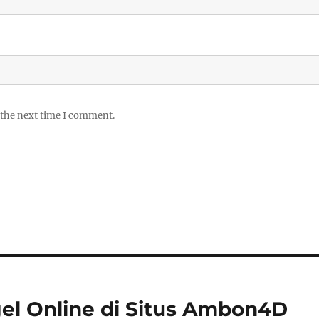
 the next time I comment.
gel Online di Situs Ambon4D