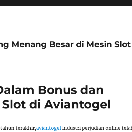
uang Menang Besar di Mesin Slot
Dalam Bonus dan
Slot di Aviantogel
tahun terakhir,
aviantogel
industri perjudian online tela