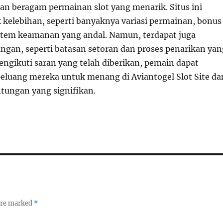
n beragam permainan slot yang menarik. Situs ini
 kelebihan, seperti banyaknya variasi permainan, bonus
stem keamanan yang andal. Namun, terdapat juga
ngan, seperti batasan setoran dan proses penarikan yan
ngikuti saran yang telah diberikan, pemain dapat
luang mereka untuk menang di Aviantogel Slot Site da
ungan yang signifikan.
 are marked
*