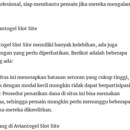
rofesional, siap membantu pemain jika mereka mengala
ntogel Slot Site
ogel Slot Site memiliki banyak kelebihan, ada juga
ngan yang perlu diperhatikan. Berikut adalah beberapa
g ada:
Situs ini menerapkan batasan setoran yang cukup tinggi,
 dengan modal kecil mungkin tidak dapat berpartisipasi
 Prosedur penarikan dana di situs ini bisa memakan
ma, sehingga pemain mungkin perlu menunggu beberap
na mereka dikreditkan.
ng di Aviantogel Slot Site