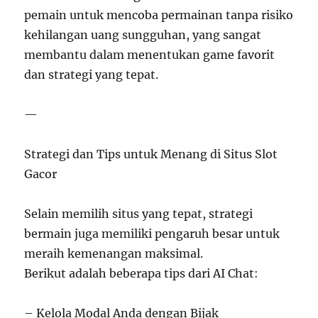
pemain untuk mencoba permainan tanpa risiko
kehilangan uang sungguhan, yang sangat
membantu dalam menentukan game favorit
dan strategi yang tepat.
—
Strategi dan Tips untuk Menang di Situs Slot
Gacor
Selain memilih situs yang tepat, strategi
bermain juga memiliki pengaruh besar untuk
meraih kemenangan maksimal.
Berikut adalah beberapa tips dari AI Chat:
– Kelola Modal Anda dengan Bijak