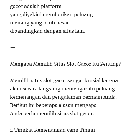
gacor adalah platform
yang diyakini memberikan peluang
menang yang lebih besar
dibandingkan dengan situs lain.
—
Mengapa Memilih Situs Slot Gacor Itu Penting?
Memilih situs slot gacor sangat krusial karena
akan secara langsung memengaruhi peluang
kemenangan dan pengalaman bermain Anda.
Berikut ini beberapa alasan mengapa
Anda perlu memilih situs slot gacor:
1. Tingkat Kemenangan yang Tinggi