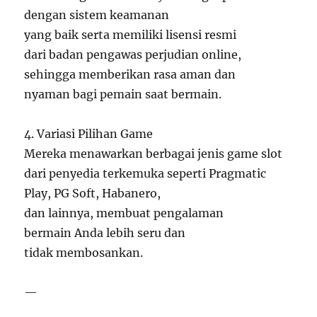
dengan sistem keamanan
yang baik serta memiliki lisensi resmi
dari badan pengawas perjudian online,
sehingga memberikan rasa aman dan
nyaman bagi pemain saat bermain.
4. Variasi Pilihan Game
Mereka menawarkan berbagai jenis game slot
dari penyedia terkemuka seperti Pragmatic
Play, PG Soft, Habanero,
dan lainnya, membuat pengalaman
bermain Anda lebih seru dan
tidak membosankan.
—