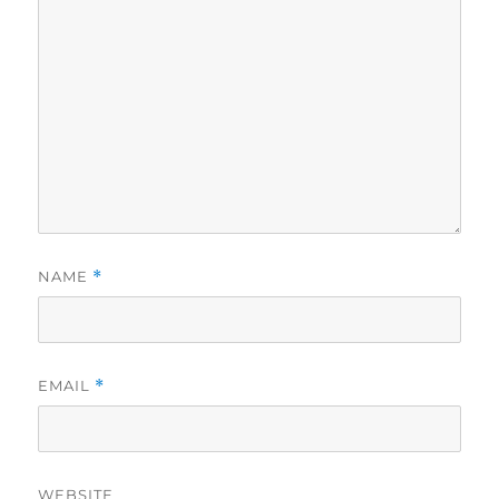
NAME
*
EMAIL
*
WEBSITE