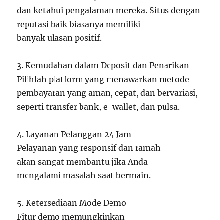
dan ketahui pengalaman mereka. Situs dengan
reputasi baik biasanya memiliki
banyak ulasan positif.
3. Kemudahan dalam Deposit dan Penarikan
Pilihlah platform yang menawarkan metode
pembayaran yang aman, cepat, dan bervariasi,
seperti transfer bank, e-wallet, dan pulsa.
4. Layanan Pelanggan 24 Jam
Pelayanan yang responsif dan ramah
akan sangat membantu jika Anda
mengalami masalah saat bermain.
5. Ketersediaan Mode Demo
Fitur demo memungkinkan