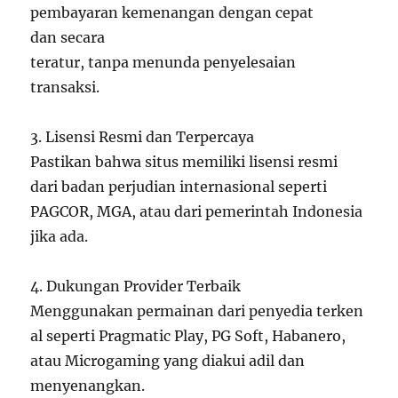
pembayaran kemenangan dengan cepat
dan secara
teratur, tanpa menunda penyelesaian
transaksi.
3. Lisensi Resmi dan Terpercaya
Pastikan bahwa situs memiliki lisensi resmi
dari badan perjudian internasional seperti
PAGCOR, MGA, atau dari pemerintah Indonesia
jika ada.
4. Dukungan Provider Terbaik
Menggunakan permainan dari penyedia terken
al seperti Pragmatic Play, PG Soft, Habanero,
atau Microgaming yang diakui adil dan
menyenangkan.