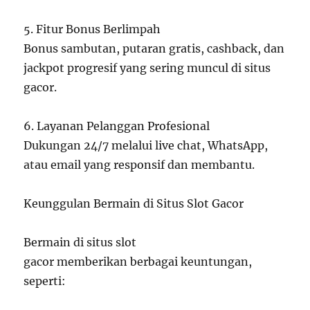
5. Fitur Bonus Berlimpah
Bonus sambutan, putaran gratis, cashback, dan
jackpot progresif yang sering muncul di situs
gacor.
6. Layanan Pelanggan Profesional
Dukungan 24/7 melalui live chat, WhatsApp,
atau email yang responsif dan membantu.
Keunggulan Bermain di Situs Slot Gacor
Bermain di situs slot
gacor memberikan berbagai keuntungan,
seperti: