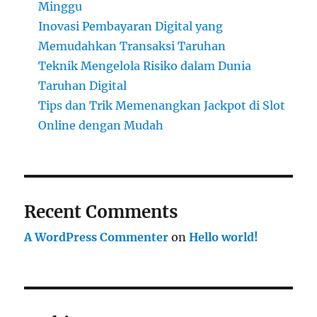
Minggu
Inovasi Pembayaran Digital yang
Memudahkan Transaksi Taruhan
Teknik Mengelola Risiko dalam Dunia
Taruhan Digital
Tips dan Trik Memenangkan Jackpot di Slot
Online dengan Mudah
Recent Comments
A WordPress Commenter
on
Hello world!