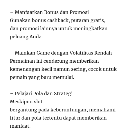
– Manfaatkan Bonus dan Promosi
Gunakan bonus cashback, putaran gratis,
dan promosi lainnya untuk meningkatkan
peluang Anda.
– Mainkan Game dengan Volatilitas Rendah
Permainan ini cenderung memberikan
kemenangan kecil namun sering, cocok untuk
pemain yang baru memulai.
– Pelajari Pola dan Strategi
Meskipun slot
bergantung pada keberuntungan, memahami
fitur dan pola tertentu dapat memberikan
manfaat.