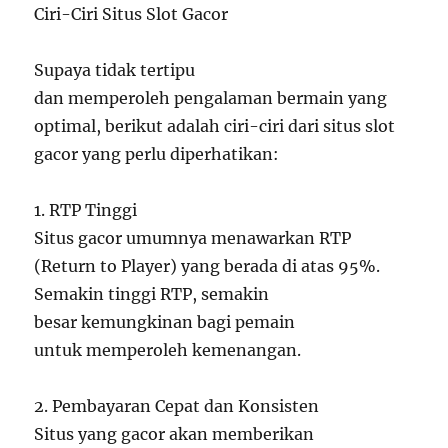
Ciri-Ciri Situs Slot Gacor
Supaya tidak tertipu
dan memperoleh pengalaman bermain yang
optimal, berikut adalah ciri-ciri dari situs slot
gacor yang perlu diperhatikan:
1. RTP Tinggi
Situs gacor umumnya menawarkan RTP
(Return to Player) yang berada di atas 95%.
Semakin tinggi RTP, semakin
besar kemungkinan bagi pemain
untuk memperoleh kemenangan.
2. Pembayaran Cepat dan Konsisten
Situs yang gacor akan memberikan