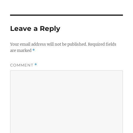
on
Leave a Reply
Your email address will not be published.
Required fields
are marked
*
COMMENT
*