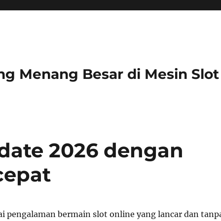
uang Menang Besar di Mesin Slot
pdate 2026 dengan
cepat
 pengalaman bermain slot online yang lancar dan tanp