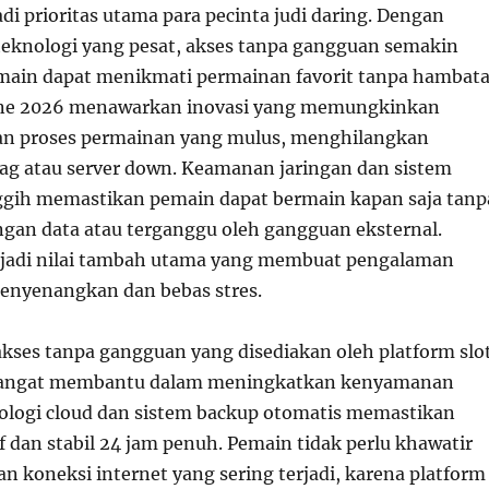
i prioritas utama para pecinta judi daring. Dengan
eknologi yang pesat, akses tanpa gangguan semakin
main dapat menikmati permainan favorit tanpa hambat
nline 2026 menawarkan inovasi yang memungkinkan
dan proses permainan yang mulus, menghilangkan
 lag atau server down. Keamanan jaringan dan sistem
ggih memastikan pemain dapat bermain kapan saja tanp
ngan data atau terganggu oleh gangguan eksternal.
enjadi nilai tambah utama yang membuat pengalaman
enyenangkan dan bebas stres.
r akses tanpa gangguan yang disediakan oleh platform slo
 sangat membantu dalam meningkatkan kenyamanan
logi cloud dan sistem backup otomatis memastikan
if dan stabil 24 jam penuh. Pemain tidak perlu khawatir
n koneksi internet yang sering terjadi, karena platform