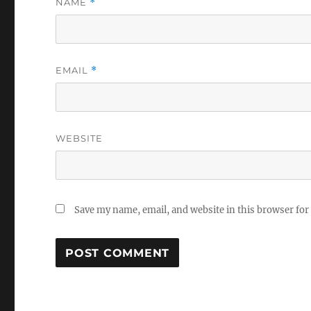
NAME
*
EMAIL
*
WEBSITE
Save my name, email, and website in this browser for