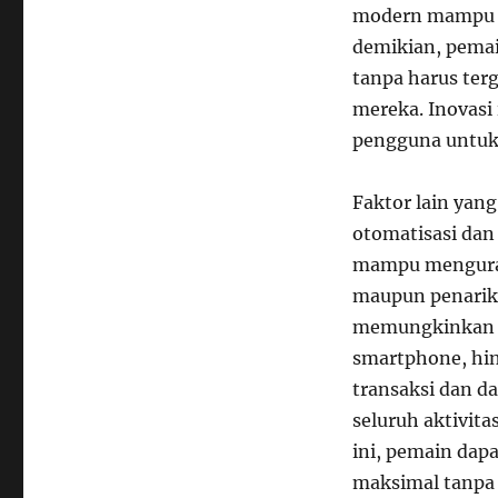
modern mampu m
demikian, pemai
tanpa harus ter
mereka. Inovasi
pengguna untuk 
Faktor lain yan
otomatisasi dan 
mampu menguran
maupun penarika
memungkinkan in
smartphone, hin
transaksi dan d
seluruh aktivit
ini, pemain dap
maksimal tanpa 