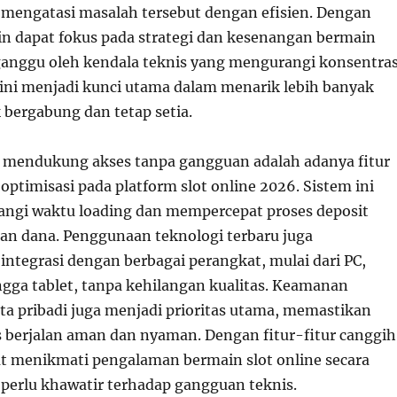
engatasi masalah tersebut dengan efisien. Dengan
n dapat fokus pada strategi dan kesenangan bermain
ganggu oleh kendala teknis yang mengurangi konsentras
 ini menjadi kunci utama dalam menarik lebih banyak
bergabung dan tetap setia.
g mendukung akses tanpa gangguan adalah adanya fitur
optimisasi pada platform slot online 2026. Sistem ini
gi waktu loading dan mempercepat proses deposit
n dana. Penggunaan teknologi terbaru juga
tegrasi dengan berbagai perangkat, mulai dari PC,
gga tablet, tanpa kehilangan kualitas. Keamanan
ata pribadi juga menjadi prioritas utama, memastikan
as berjalan aman dan nyaman. Dengan fitur-fitur canggih
at menikmati pengalaman bermain slot online secara
perlu khawatir terhadap gangguan teknis.