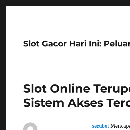
Slot Gacor Hari Ini: Pel
Slot Online Teru
Sistem Akses Ter
serubet
Mencapai