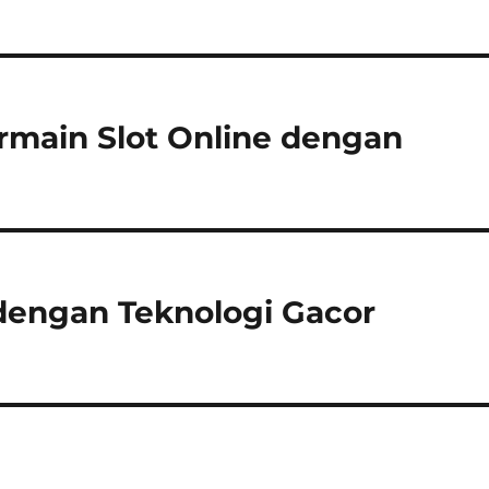
rmain Slot Online dengan
 dengan Teknologi Gacor