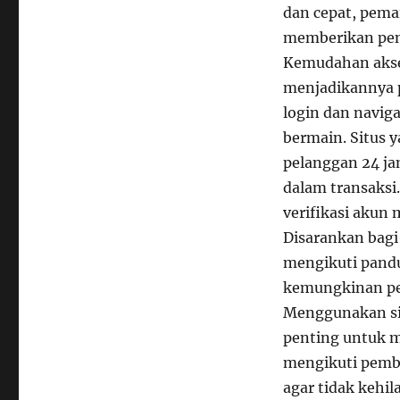
dan cepat, pema
memberikan pen
Kemudahan akses
menjadikannya p
login dan navig
bermain. Situs 
pelanggan 24 ja
dalam transaksi.
verifikasi akun
Disarankan bagi
mengikuti pandu
kemungkinan pe
Menggunakan sit
penting untuk m
mengikuti pemba
agar tidak kehi