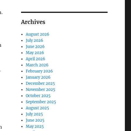
.
Archives
August 2026
July 2026
n
June 2026
May 2026
April 2026
March 2026
.
February 2026
January 2026
December 2025
November 2025
October 2025
September 2025
August 2025
July 2025
June 2025
n
May 2025