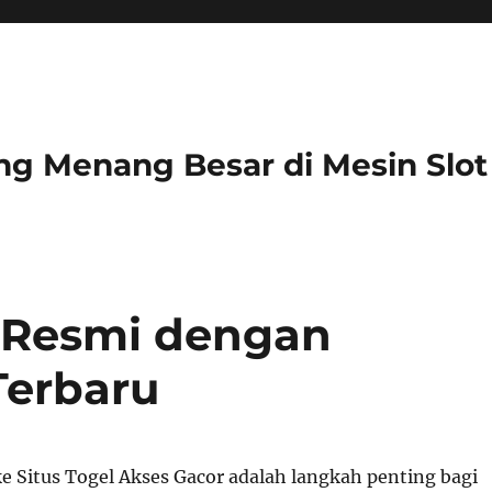
uang Menang Besar di Mesin Slot
l Resmi dengan
Terbaru
 Situs Togel Akses Gacor adalah langkah penting bagi