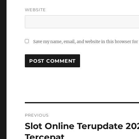
WEBSITE
Save my name, email, and website in this browser for
Post
PREVIOUS
navigation
Slot Online Terupdate 2
Previous
post:
Tercepat