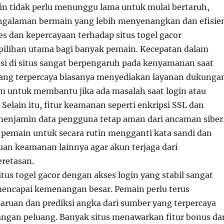
in tidak perlu menunggu lama untuk mulai bertaruh,
galaman bermain yang lebih menyenangkan dan efisien
 dan kepercayaan terhadap situs togel gacor
ilihan utama bagi banyak pemain. Kecepatan dalam
asi di situs sangat berpengaruh pada kenyamanan saat
yang terpercaya biasanya menyediakan layanan dukunga
m untuk membantu jika ada masalah saat login atau
 Selain itu, fitur keamanan seperti enkripsi SSL dan
 menjamin data pengguna tetap aman dari ancaman siber
 pemain untuk secara rutin mengganti kata sandi dan
an keamanan lainnya agar akun terjaga dari
retasan.
us togel gacor dengan akses login yang stabil sangat
encapai kemenangan besar. Pemain perlu terus
ruan dan prediksi angka dari sumber yang terpercaya
langan peluang. Banyak situs menawarkan fitur bonus da