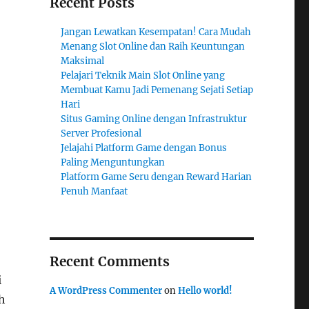
Recent Posts
Jangan Lewatkan Kesempatan! Cara Mudah
Menang Slot Online dan Raih Keuntungan
Maksimal
Pelajari Teknik Main Slot Online yang
Membuat Kamu Jadi Pemenang Sejati Setiap
Hari
Situs Gaming Online dengan Infrastruktur
Server Profesional
Jelajahi Platform Game dengan Bonus
Paling Menguntungkan
Platform Game Seru dengan Reward Harian
Penuh Manfaat
Recent Comments
i
A WordPress Commenter
on
Hello world!
h