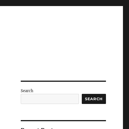
Search
SEARCH