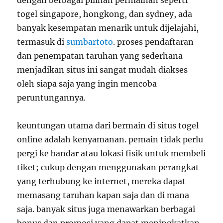
dengan berbagai pilihan permainan seperti
togel singapore, hongkong, dan sydney, ada
banyak kesempatan menarik untuk dijelajahi,
termasuk di
sumbartoto
. proses pendaftaran
dan penempatan taruhan yang sederhana
menjadikan situs ini sangat mudah diakses
oleh siapa saja yang ingin mencoba
peruntungannya.
keuntungan utama dari bermain di situs togel
online adalah kenyamanan. pemain tidak perlu
pergi ke bandar atau lokasi fisik untuk membeli
tiket; cukup dengan menggunakan perangkat
yang terhubung ke internet, mereka dapat
memasang taruhan kapan saja dan di mana
saja. banyak situs juga menawarkan berbagai