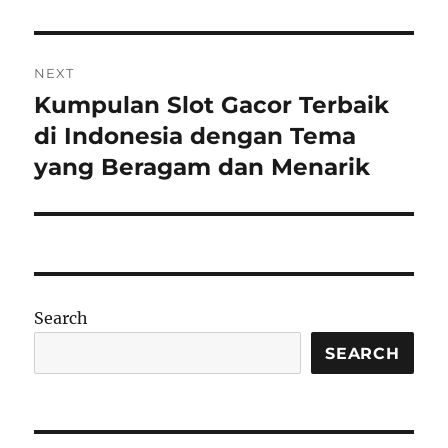
NEXT
Kumpulan Slot Gacor Terbaik
Next
post:
di Indonesia dengan Tema
yang Beragam dan Menarik
Search
SEARCH