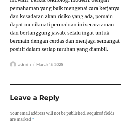
inovatif, berkat teknologi modern. dengan
pemahaman yang baik mengenai cara kerjanya
dan kesadaran akan risiko yang ada, pemain
dapat menikmati permainan ini secara aman
dan bertanggung jawab. selalu ingat untuk
bermain dengan cerdas dan menjaga semangat
positif dalam setiap taruhan yang diambil.
Author
Posted
admin
March 15, 2025
on
Leave a Reply
Your email address will not be published.
Required fields
are marked
*