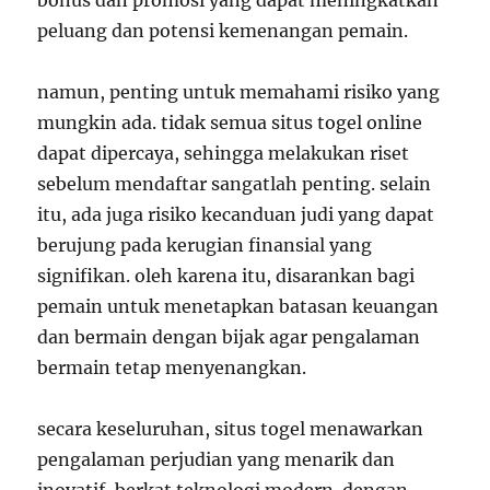
bonus dan promosi yang dapat meningkatkan
peluang dan potensi kemenangan pemain.
namun, penting untuk memahami risiko yang
mungkin ada. tidak semua situs togel online
dapat dipercaya, sehingga melakukan riset
sebelum mendaftar sangatlah penting. selain
itu, ada juga risiko kecanduan judi yang dapat
berujung pada kerugian finansial yang
signifikan. oleh karena itu, disarankan bagi
pemain untuk menetapkan batasan keuangan
dan bermain dengan bijak agar pengalaman
bermain tetap menyenangkan.
secara keseluruhan, situs togel menawarkan
pengalaman perjudian yang menarik dan