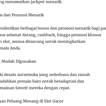
yang menawarkan jackpot menarik.
s dan Promosi Menarik
mberikan berbagai bonus dan promosi menarik bagi pa
nus selamat datang, cashback, hingga promosi khusus
n slot, semua dirancang untuk meningkatkan
main Anda.
g Mudah Digunakan
ki desain antarmuka yang sederhana dan ramah
dahkan pemain baru untuk beradaptasi dan
ainan favorit mereka dengan cepat.
an Peluang Menang di Slot Gacor