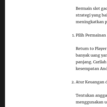
Bermain slot ga
strategi yang ba
meningkatkan p
Pilih Permainan
Return to Playe
banyak uang ya
panjang. Carila
kesempatan And
Atur Keuangan 
Tentukan angga
menggunakan ua