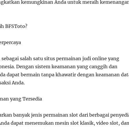
ingkatkan kemungkinan Anda untuk meraih kemenanga
ih BFSToto?
erpercaya
sebagai salah satu situs permainan judi online yang
donesia. Dengan sistem keamanan yang canggih dan
Anda dapat bermain tanpa khawatir dengan keamanan dat
saksi Anda.
nan yang Tersedia
arkan banyak jenis permainan slot dari berbagai penyedi
Anda dapat menemukan mesin slot klasik, video slot, da