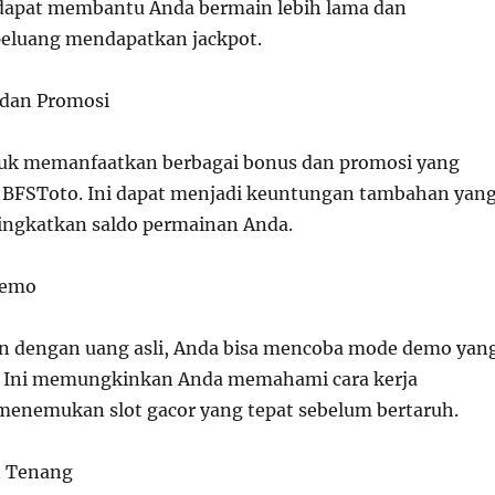
 dapat membantu Anda bermain lebih lama dan
eluang mendapatkan jackpot.
dan Promosi
tuk memanfaatkan berbagai bonus dan promosi yang
 BFSToto. Ini dapat menjadi keuntungan tambahan yan
gkatkan saldo permainan Anda.
Demo
n dengan uang asli, Anda bisa mencoba mode demo yan
a. Ini memungkinkan Anda memahami cara kerja
enemukan slot gacor yang tepat sebelum bertaruh.
n Tenang