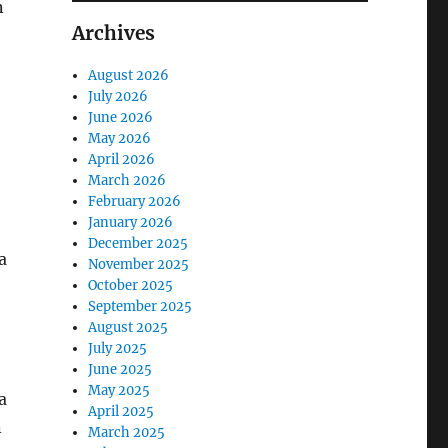
n
Archives
August 2026
July 2026
June 2026
May 2026
April 2026
March 2026
February 2026
January 2026
December 2025
a
November 2025
October 2025
September 2025
August 2025
July 2025
June 2025
May 2025
a
April 2025
n
March 2025