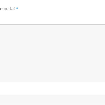
 are marked
*