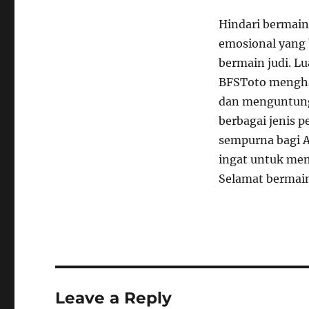
Hindari bermain
emosional yang 
bermain judi. Lu
BFSToto mengha
dan menguntungk
berbagai jenis 
sempurna bagi A
ingat untuk men
Selamat bermain
Leave a Reply