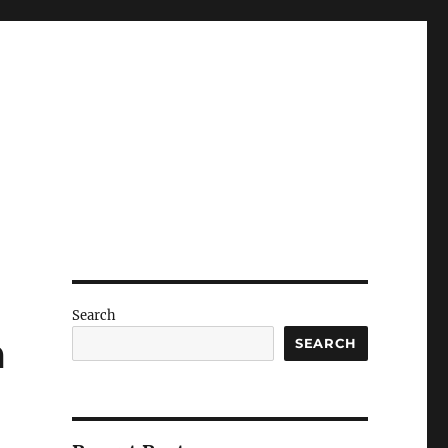
Search
m
SEARCH