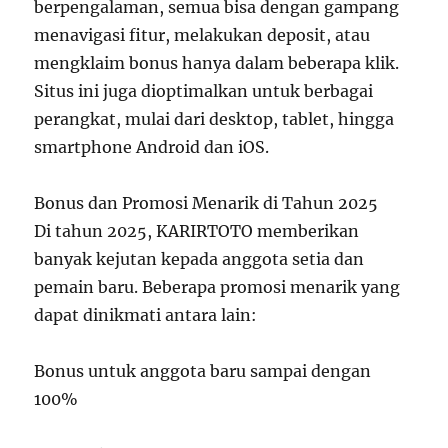
berpengalaman, semua bisa dengan gampang
menavigasi fitur, melakukan deposit, atau
mengklaim bonus hanya dalam beberapa klik.
Situs ini juga dioptimalkan untuk berbagai
perangkat, mulai dari desktop, tablet, hingga
smartphone Android dan iOS.
Bonus dan Promosi Menarik di Tahun 2025
Di tahun 2025, KARIRTOTO memberikan
banyak kejutan kepada anggota setia dan
pemain baru. Beberapa promosi menarik yang
dapat dinikmati antara lain:
Bonus untuk anggota baru sampai dengan
100%