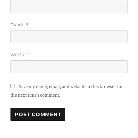
EMAIL
*
WEBSITE
Save my name, email, and website in this browser for
the next time I comment.