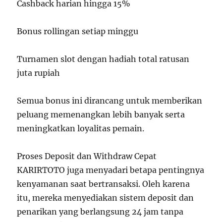
Cashback harian hingga 15%
Bonus rollingan setiap minggu
Turnamen slot dengan hadiah total ratusan
juta rupiah
Semua bonus ini dirancang untuk memberikan
peluang memenangkan lebih banyak serta
meningkatkan loyalitas pemain.
Proses Deposit dan Withdraw Cepat
KARIRTOTO juga menyadari betapa pentingnya
kenyamanan saat bertransaksi. Oleh karena
itu, mereka menyediakan sistem deposit dan
penarikan yang berlangsung 24 jam tanpa