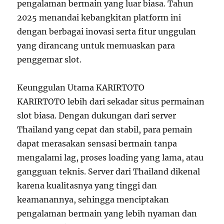
pengalaman bermain yang luar biasa. Tahun
2025 menandai kebangkitan platform ini
dengan berbagai inovasi serta fitur unggulan
yang dirancang untuk memuaskan para
penggemar slot.
Keunggulan Utama KARIRTOTO
KARIRTOTO lebih dari sekadar situs permainan
slot biasa. Dengan dukungan dari server
Thailand yang cepat dan stabil, para pemain
dapat merasakan sensasi bermain tanpa
mengalami lag, proses loading yang lama, atau
gangguan teknis. Server dari Thailand dikenal
karena kualitasnya yang tinggi dan
keamanannya, sehingga menciptakan
pengalaman bermain yang lebih nyaman dan