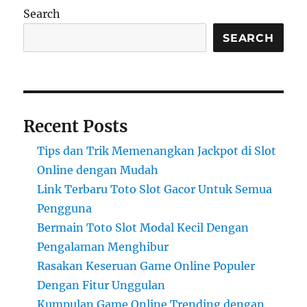
Search
SEARCH
Recent Posts
Tips dan Trik Memenangkan Jackpot di Slot
Online dengan Mudah
Link Terbaru Toto Slot Gacor Untuk Semua
Pengguna
Bermain Toto Slot Modal Kecil Dengan
Pengalaman Menghibur
Rasakan Keseruan Game Online Populer
Dengan Fitur Unggulan
Kumpulan Game Online Trending dengan