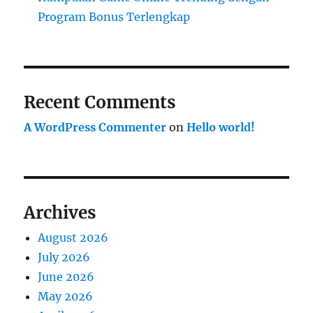
Program Bonus Terlengkap
Recent Comments
A WordPress Commenter
on
Hello world!
Archives
August 2026
July 2026
June 2026
May 2026