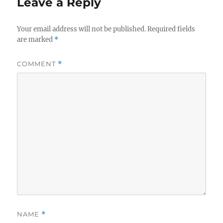
Leave a Reply
Your email address will not be published.
Required fields
are marked
*
COMMENT
*
NAME
*