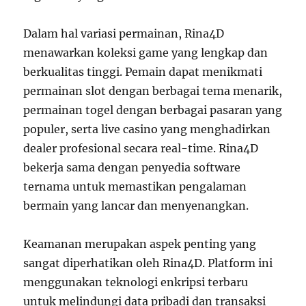
Dalam hal variasi permainan, Rina4D
menawarkan koleksi game yang lengkap dan
berkualitas tinggi. Pemain dapat menikmati
permainan slot dengan berbagai tema menarik,
permainan togel dengan berbagai pasaran yang
populer, serta live casino yang menghadirkan
dealer profesional secara real-time. Rina4D
bekerja sama dengan penyedia software
ternama untuk memastikan pengalaman
bermain yang lancar dan menyenangkan.
Keamanan merupakan aspek penting yang
sangat diperhatikan oleh Rina4D. Platform ini
menggunakan teknologi enkripsi terbaru
untuk melindungi data pribadi dan transaksi