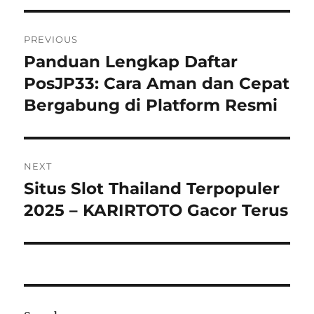
Post
PREVIOUS
navigation
Panduan Lengkap Daftar
Previous
post:
PosJP33: Cara Aman dan Cepat
Bergabung di Platform Resmi
NEXT
Situs Slot Thailand Terpopuler
Next
post:
2025 – KARIRTOTO Gacor Terus