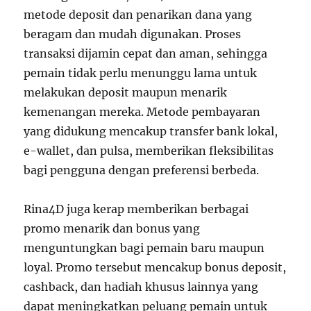
metode deposit dan penarikan dana yang
beragam dan mudah digunakan. Proses
transaksi dijamin cepat dan aman, sehingga
pemain tidak perlu menunggu lama untuk
melakukan deposit maupun menarik
kemenangan mereka. Metode pembayaran
yang didukung mencakup transfer bank lokal,
e-wallet, dan pulsa, memberikan fleksibilitas
bagi pengguna dengan preferensi berbeda.
Rina4D juga kerap memberikan berbagai
promo menarik dan bonus yang
menguntungkan bagi pemain baru maupun
loyal. Promo tersebut mencakup bonus deposit,
cashback, dan hadiah khusus lainnya yang
dapat meningkatkan peluang pemain untuk