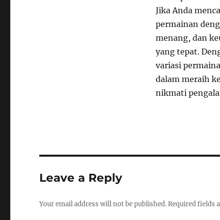
Jika Anda menc
permainan deng
menang, dan keu
yang tepat. Deng
variasi permain
dalam meraih ke
nikmati pengala
Leave a Reply
Your email address will not be published.
Required fields