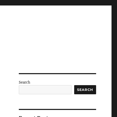
Search
SEARCH