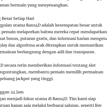
laman bermain yang menyenangkan.
Besar Setiap Hari
ggulan utama Rans4D adalah kesempatan besar untuk
 pemain melaporkan bahwa mereka cepat mendapatkan
at bonus, putaran gratis, dan informasi harian mengen
r play dan algoritma acak diterapkan untuk memastikan
mainan berlangsung dengan adil dan transparan.
4D secara rutin memberikan informasi tentang slot
enguntungkan, membantu pemain memilih permainan
peluang jackpot yang tinggi.
ggan 24 Jam
an menjadi fokus utama di Rans4D. Tim kami siap
an kapan saja melalui berbagai saluran, seperti live