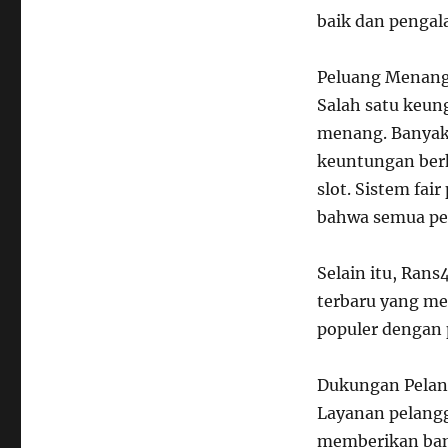
baik dan penga
Peluang Menang 
Salah satu keun
menang. Banyak
keuntungan berk
slot. Sistem fai
bahwa semua per
Selain itu, Rans
terbaru yang m
populer dengan 
Dukungan Pelan
Layanan pelangg
memberikan bantu