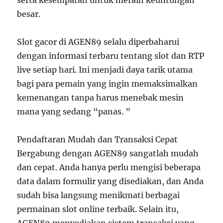
serta kesempatan untuk meraih keuntungan
besar.
Slot gacor di AGEN89 selalu diperbaharui
dengan informasi terbaru tentang slot dan RTP
live setiap hari. Ini menjadi daya tarik utama
bagi para pemain yang ingin memaksimalkan
kemenangan tanpa harus menebak mesin
mana yang sedang “panas. ”
Pendaftaran Mudah dan Transaksi Cepat
Bergabung dengan AGEN89 sangatlah mudah
dan cepat. Anda hanya perlu mengisi beberapa
data dalam formulir yang disediakan, dan Anda
sudah bisa langsung menikmati berbagai
permainan slot online terbaik. Selain itu,