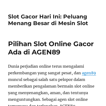
Slot Gacor Hari Ini: Peluang
Menang Besar di Mesin Slot
Pilihan Slot Online Gacor
Ada di AGEN89
Dunia perjudian online terus mengalami
perkembangan yang sangat pesat, dan
agen89
muncul sebagai salah satu pelopor dalam
memberikan pengalaman bermain slot online
yang menyenangkan, aman, dan tentunya
menguntungkan. Sebagai agen slot online