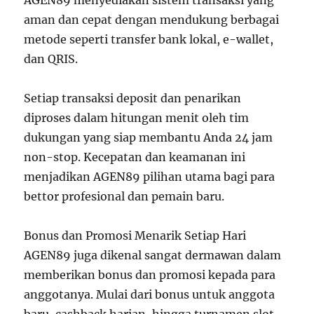
AGEN89 menyediakan sistem transaksi yang
aman dan cepat dengan mendukung berbagai
metode seperti transfer bank lokal, e-wallet,
dan QRIS.
Setiap transaksi deposit dan penarikan
diproses dalam hitungan menit oleh tim
dukungan yang siap membantu Anda 24 jam
non-stop. Kecepatan dan keamanan ini
menjadikan AGEN89 pilihan utama bagi para
bettor profesional dan pemain baru.
Bonus dan Promosi Menarik Setiap Hari
AGEN89 juga dikenal sangat dermawan dalam
memberikan bonus dan promosi kepada para
anggotanya. Mulai dari bonus untuk anggota