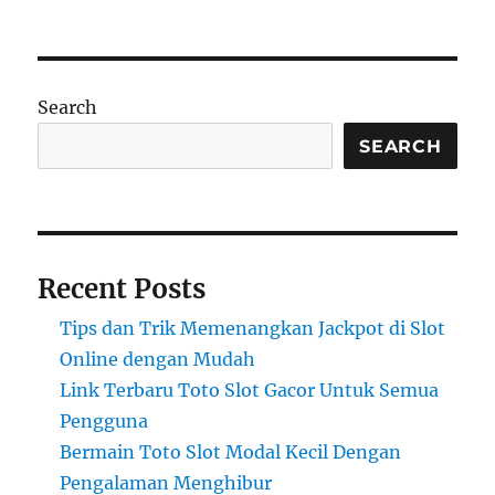
Search
SEARCH
Recent Posts
Tips dan Trik Memenangkan Jackpot di Slot
Online dengan Mudah
Link Terbaru Toto Slot Gacor Untuk Semua
Pengguna
Bermain Toto Slot Modal Kecil Dengan
Pengalaman Menghibur