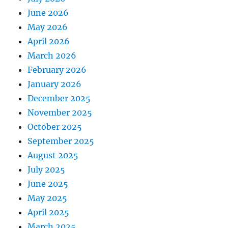
June 2026
May 2026
April 2026
March 2026
February 2026
January 2026
December 2025
November 2025
October 2025
September 2025
August 2025
July 2025
June 2025
May 2025
April 2025
March 2025