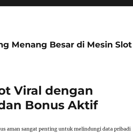
uang Menang Besar di Mesin Slot
ot Viral dengan
dan Bonus Aktif
tus aman sangat penting untuk melindungi data pribadi