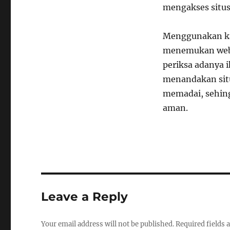
mengakses situs 
Menggunakan ka
menemukan websi
periksa adanya i
menandakan situ
memadai, sehin
aman.
Leave a Reply
Your email address will not be published.
Required fields