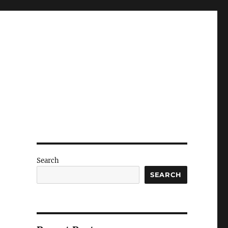
Search
SEARCH