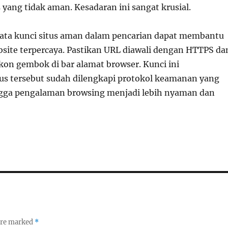
yang tidak aman. Kesadaran ini sangat krusial.
ta kunci situs aman dalam pencarian dapat membantu
te terpercaya. Pastikan URL diawali dengan HTTPS da
kon gembok di bar alamat browser. Kunci ini
s tersebut sudah dilengkapi protokol keamanan yang
gga pengalaman browsing menjadi lebih nyaman dan
 are marked
*