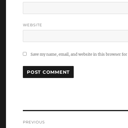
WEBSITE
Save my name, email, and website in this browser for
Post
PREVIOUS