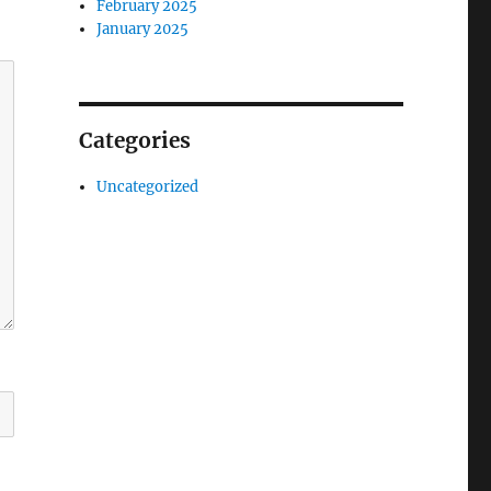
February 2025
January 2025
Categories
Uncategorized