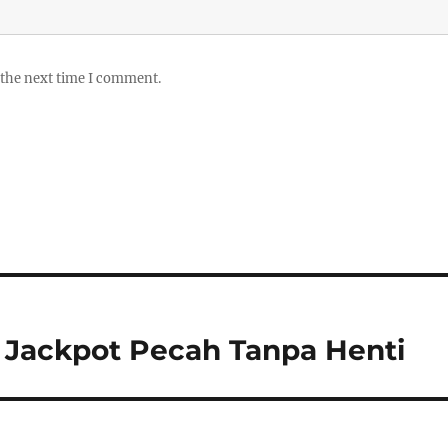
 the next time I comment.
 Jackpot Pecah Tanpa Henti