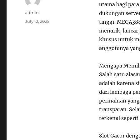
utama bagi para
Author
admin
dukungan server
Posted
July 12, 2025
tinggi, MEGA38
on
menarik, lancar
khusus untuk m
anggotanya yang
Mengapa Memil
Salah satu ala
adalah karena si
dari lembaga pe
permainan yang 
transparan. Sel
terkenal seperti
Slot Gacor deng