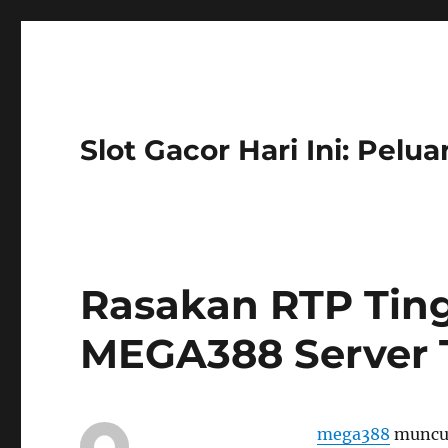
Slot Gacor Hari Ini: Pel
Rasakan RTP Ting
MEGA388 Server 
mega388
muncul 