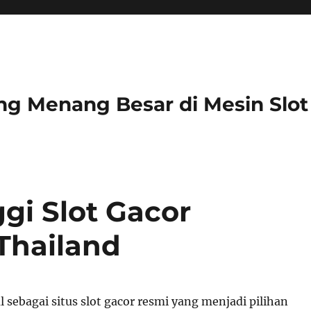
uang Menang Besar di Mesin Slot
gi Slot Gacor
Thailand
sebagai situs slot gacor resmi yang menjadi pilihan