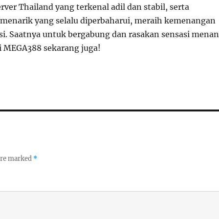
rver Thailand yang terkenal adil dan stabil, serta
menarik yang selalu diperbaharui, meraih kemenangan
asi. Saatnya untuk bergabung dan rasakan sensasi mena
i MEGA388 sekarang juga!
 are marked
*