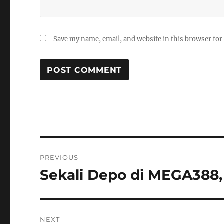
Save my name, email, and website in this browser for
Post
PREVIOUS
navigation
Sekali Depo di MEGA388,
Previous
post:
NEXT