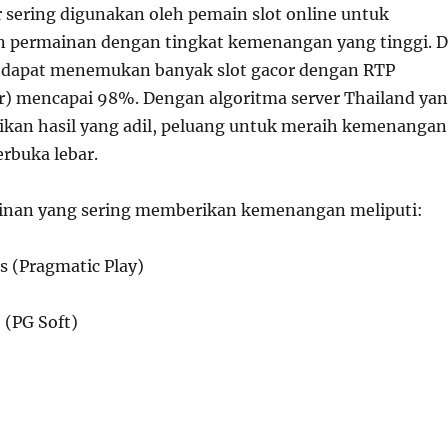
or sering digunakan oleh pemain slot online untuk
permainan dengan tingkat kemenangan yang tinggi. D
dapat menemukan banyak slot gacor dengan RTP
er) mencapai 98%. Dengan algoritma server Thailand ya
kan hasil yang adil, peluang untuk meraih kemenangan
rbuka lebar.
inan yang sering memberikan kemenangan meliputi:
s (Pragmatic Play)
(PG Soft)