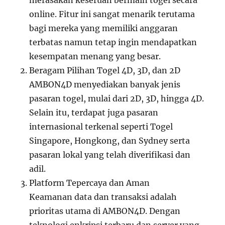
merasakan keseruan bermain togel secara
online. Fitur ini sangat menarik terutama
bagi mereka yang memiliki anggaran
terbatas namun tetap ingin mendapatkan
kesempatan menang yang besar.
Beragam Pilihan Togel 4D, 3D, dan 2D
AMBON4D menyediakan banyak jenis
pasaran togel, mulai dari 2D, 3D, hingga 4D.
Selain itu, terdapat juga pasaran
internasional terkenal seperti Togel
Singapore, Hongkong, dan Sydney serta
pasaran lokal yang telah diverifikasi dan
adil.
Platform Tepercaya dan Aman
Keamanan data dan transaksi adalah
prioritas utama di AMBON4D. Dengan