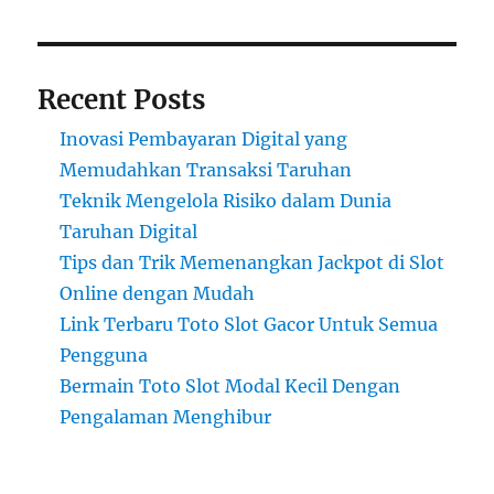
Recent Posts
Inovasi Pembayaran Digital yang
Memudahkan Transaksi Taruhan
Teknik Mengelola Risiko dalam Dunia
Taruhan Digital
Tips dan Trik Memenangkan Jackpot di Slot
Online dengan Mudah
Link Terbaru Toto Slot Gacor Untuk Semua
Pengguna
Bermain Toto Slot Modal Kecil Dengan
Pengalaman Menghibur