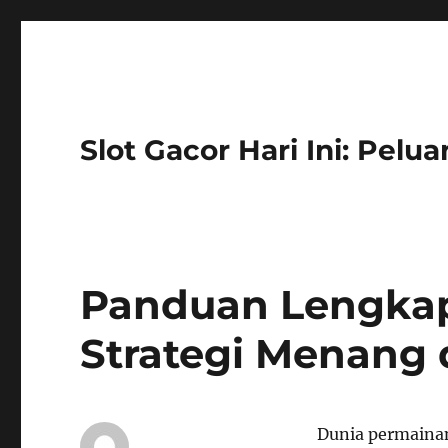
Slot Gacor Hari Ini: Pel
Panduan Lengkap
Strategi Menang 
Dunia permainan