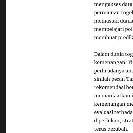
mengakses data h
permainan togel
memasuki dunia 
mempelajari pol
membuat prediks
Dalam dunia tog
kemenangan. Ti
perlu adanya an
sinilah peran T
rekomendasi berd
memanfaatkan i
kemenangan mere
evaluasi terhada
diperlukan, stra
terus berubah.