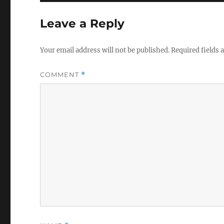
Leave a Reply
Your email address will not be published.
Required fields
COMMENT
*