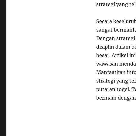
strategi yang te
Secara keseluru
sangat bermanfaa
Dengan strategi
disiplin dalam 
besar. Artikel 
wawasan mendala
Manfaatkan infor
strategi yang te
putaran togel. T
bermain dengan 