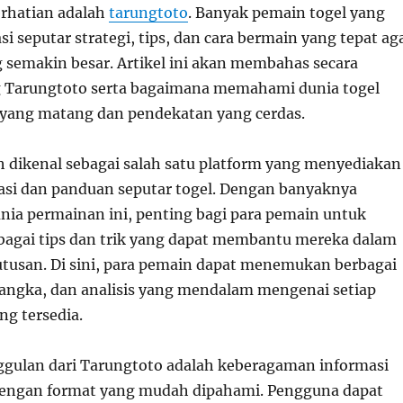
rhatian adalah
tarungtoto
. Banyak pemain togel yang
i seputar strategi, tips, dan cara bermain yang tepat ag
semakin besar. Artikel ini akan membahas secara
g Tarungtoto serta bagaimana memahami dunia togel
 yang matang dan pendekatan yang cerdas.
h dikenal sebagai salah satu platform yang menyediakan
asi dan panduan seputar togel. Dengan banyaknya
unia permainan ini, penting bagi para pemain untuk
agai tips dan trik yang dapat membantu mereka dalam
usan. Di sini, para pemain dapat menemukan berbagai
si angka, dan analisis yang mendalam mengenai setiap
ng tersedia.
ggulan dari Tarungtoto adalah keberagaman informasi
dengan format yang mudah dipahami. Pengguna dapat