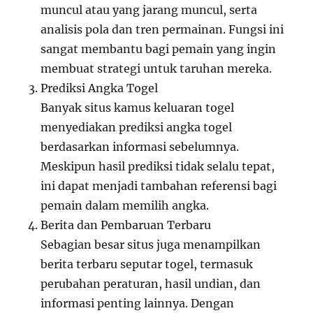
muncul atau yang jarang muncul, serta
analisis pola dan tren permainan. Fungsi ini
sangat membantu bagi pemain yang ingin
membuat strategi untuk taruhan mereka.
Prediksi Angka Togel
Banyak situs kamus keluaran togel
menyediakan prediksi angka togel
berdasarkan informasi sebelumnya.
Meskipun hasil prediksi tidak selalu tepat,
ini dapat menjadi tambahan referensi bagi
pemain dalam memilih angka.
Berita dan Pembaruan Terbaru
Sebagian besar situs juga menampilkan
berita terbaru seputar togel, termasuk
perubahan peraturan, hasil undian, dan
informasi penting lainnya. Dengan