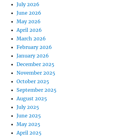
July 2026
June 2026
May 2026
April 2026
March 2026
February 2026
January 2026
December 2025
November 2025
October 2025
September 2025
August 2025
July 2025
June 2025
May 2025
April 2025