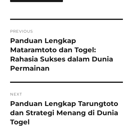
Post
PREVIOUS
navigation
Panduan Lengkap
Previous
post:
Mataramtoto dan Togel:
Rahasia Sukses dalam Dunia
Permainan
NEXT
Panduan Lengkap Tarungtoto
Next
post:
dan Strategi Menang di Dunia
Togel