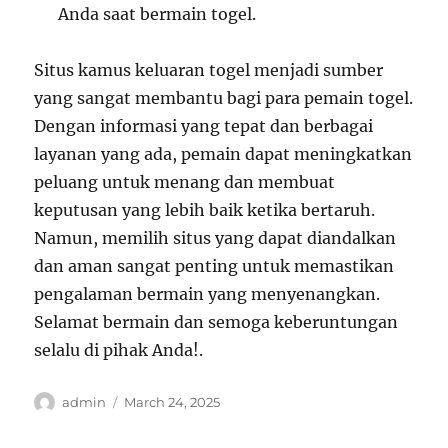
Anda saat bermain togel.
Situs kamus keluaran togel menjadi sumber
yang sangat membantu bagi para pemain togel.
Dengan informasi yang tepat dan berbagai
layanan yang ada, pemain dapat meningkatkan
peluang untuk menang dan membuat
keputusan yang lebih baik ketika bertaruh.
Namun, memilih situs yang dapat diandalkan
dan aman sangat penting untuk memastikan
pengalaman bermain yang menyenangkan.
Selamat bermain dan semoga keberuntungan
selalu di pihak Anda!.
Author
Posted
admin
March 24, 2025
on