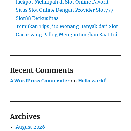
Jackpot Melimpah di Slot Online Favorit
Situs Slot Online Dengan Provider Slot777
Slot88 Berkualitas
Temukan Tips Jitu Menang Banyak dari Slot
Gacor yang Paling Menguntungkan Saat Ini
Recent Comments
A WordPress Commenter
on
Hello world!
Archives
August 2026