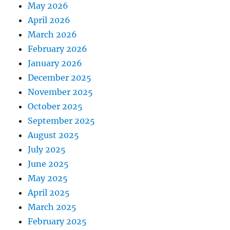
May 2026
April 2026
March 2026
February 2026
January 2026
December 2025
November 2025
October 2025
September 2025
August 2025
July 2025
June 2025
May 2025
April 2025
March 2025
February 2025