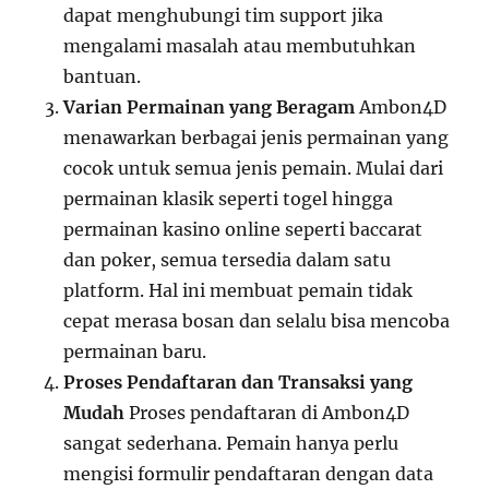
dapat menghubungi tim support jika
mengalami masalah atau membutuhkan
bantuan.
Varian Permainan yang Beragam
Ambon4D
menawarkan berbagai jenis permainan yang
cocok untuk semua jenis pemain. Mulai dari
permainan klasik seperti togel hingga
permainan kasino online seperti baccarat
dan poker, semua tersedia dalam satu
platform. Hal ini membuat pemain tidak
cepat merasa bosan dan selalu bisa mencoba
permainan baru.
Proses Pendaftaran dan Transaksi yang
Mudah
Proses pendaftaran di Ambon4D
sangat sederhana. Pemain hanya perlu
mengisi formulir pendaftaran dengan data