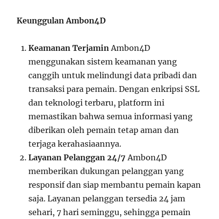
Keunggulan Ambon4D
Keamanan Terjamin
Ambon4D
menggunakan sistem keamanan yang
canggih untuk melindungi data pribadi dan
transaksi para pemain. Dengan enkripsi SSL
dan teknologi terbaru, platform ini
memastikan bahwa semua informasi yang
diberikan oleh pemain tetap aman dan
terjaga kerahasiaannya.
Layanan Pelanggan 24/7
Ambon4D
memberikan dukungan pelanggan yang
responsif dan siap membantu pemain kapan
saja. Layanan pelanggan tersedia 24 jam
sehari, 7 hari seminggu, sehingga pemain