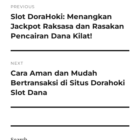
Post
PREVIOUS
navigation
Slot DoraHoki: Menangkan
Previous
post:
Jackpot Raksasa dan Rasakan
Pencairan Dana Kilat!
NEXT
Cara Aman dan Mudah
Next
post:
Bertransaksi di Situs Dorahoki
Slot Dana
Search