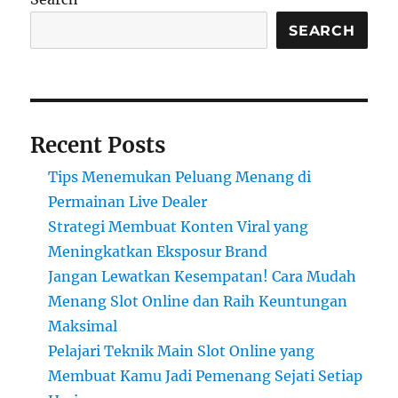
SEARCH
Recent Posts
Tips Menemukan Peluang Menang di
Permainan Live Dealer
Strategi Membuat Konten Viral yang
Meningkatkan Eksposur Brand
Jangan Lewatkan Kesempatan! Cara Mudah
Menang Slot Online dan Raih Keuntungan
Maksimal
Pelajari Teknik Main Slot Online yang
Membuat Kamu Jadi Pemenang Sejati Setiap