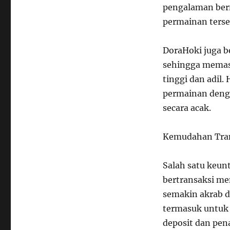
pengalaman ber
permainan terse
DoraHoki juga b
sehingga memast
tinggi dan adil
permainan denga
secara acak.
Kemudahan Tran
Salah satu keun
bertransaksi me
semakin akrab d
termasuk untuk 
deposit dan pena