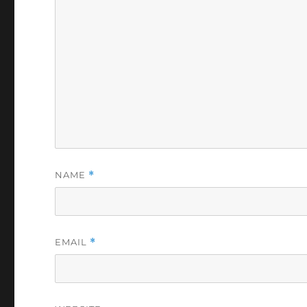
NAME
*
EMAIL
*