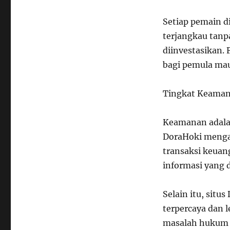
Setiap pemain d
terjangkau tanp
diinvestasikan. 
bagi pemula ma
Tingkat Keaman
Keamanan adalah
DoraHoki mengam
transaksi keuan
informasi yang 
Selain itu, situ
terpercaya dan l
masalah hukum s