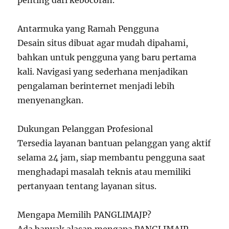
penting dari kebocoran.
Antarmuka yang Ramah Pengguna
Desain situs dibuat agar mudah dipahami,
bahkan untuk pengguna yang baru pertama
kali. Navigasi yang sederhana menjadikan
pengalaman berinternet menjadi lebih
menyenangkan.
Dukungan Pelanggan Profesional
Tersedia layanan bantuan pelanggan yang aktif
selama 24 jam, siap membantu pengguna saat
menghadapi masalah teknis atau memiliki
pertanyaan tentang layanan situs.
Mengapa Memilih PANGLIMAJP?