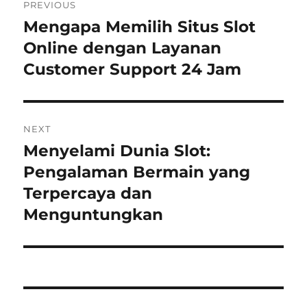
PREVIOUS
navigation
Mengapa Memilih Situs Slot
Previous
post:
Online dengan Layanan
Customer Support 24 Jam
NEXT
Menyelami Dunia Slot:
Next
post:
Pengalaman Bermain yang
Terpercaya dan
Menguntungkan