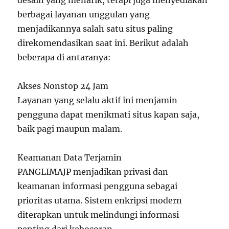
desain yang menarik, tetapi juga menyediakan
berbagai layanan unggulan yang
menjadikannya salah satu situs paling
direkomendasikan saat ini. Berikut adalah
beberapa di antaranya:
Akses Nonstop 24 Jam
Layanan yang selalu aktif ini menjamin
pengguna dapat menikmati situs kapan saja,
baik pagi maupun malam.
Keamanan Data Terjamin
PANGLIMAJP menjadikan privasi dan
keamanan informasi pengguna sebagai
prioritas utama. Sistem enkripsi modern
diterapkan untuk melindungi informasi