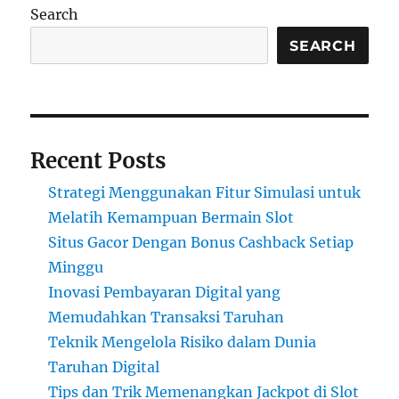
Search
SEARCH
Recent Posts
Strategi Menggunakan Fitur Simulasi untuk
Melatih Kemampuan Bermain Slot
Situs Gacor Dengan Bonus Cashback Setiap
Minggu
Inovasi Pembayaran Digital yang
Memudahkan Transaksi Taruhan
Teknik Mengelola Risiko dalam Dunia
Taruhan Digital
Tips dan Trik Memenangkan Jackpot di Slot