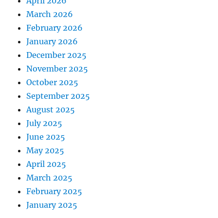
April 2026
March 2026
February 2026
January 2026
December 2025
November 2025
October 2025
September 2025
August 2025
July 2025
June 2025
May 2025
April 2025
March 2025
February 2025
January 2025