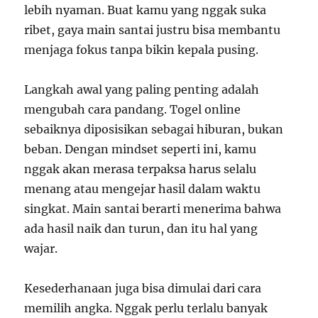
lebih nyaman. Buat kamu yang nggak suka
ribet, gaya main santai justru bisa membantu
menjaga fokus tanpa bikin kepala pusing.
Langkah awal yang paling penting adalah
mengubah cara pandang. Togel online
sebaiknya diposisikan sebagai hiburan, bukan
beban. Dengan mindset seperti ini, kamu
nggak akan merasa terpaksa harus selalu
menang atau mengejar hasil dalam waktu
singkat. Main santai berarti menerima bahwa
ada hasil naik dan turun, dan itu hal yang
wajar.
Kesederhanaan juga bisa dimulai dari cara
memilih angka. Nggak perlu terlalu banyak