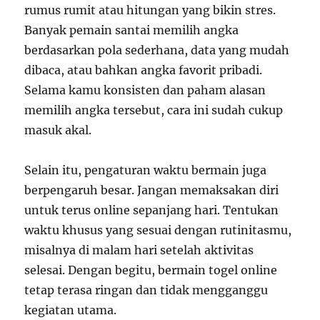
rumus rumit atau hitungan yang bikin stres.
Banyak pemain santai memilih angka
berdasarkan pola sederhana, data yang mudah
dibaca, atau bahkan angka favorit pribadi.
Selama kamu konsisten dan paham alasan
memilih angka tersebut, cara ini sudah cukup
masuk akal.
Selain itu, pengaturan waktu bermain juga
berpengaruh besar. Jangan memaksakan diri
untuk terus online sepanjang hari. Tentukan
waktu khusus yang sesuai dengan rutinitasmu,
misalnya di malam hari setelah aktivitas
selesai. Dengan begitu, bermain togel online
tetap terasa ringan dan tidak mengganggu
kegiatan utama.