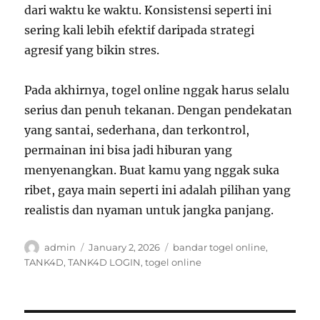
dari waktu ke waktu. Konsistensi seperti ini
sering kali lebih efektif daripada strategi
agresif yang bikin stres.
Pada akhirnya, togel online nggak harus selalu
serius dan penuh tekanan. Dengan pendekatan
yang santai, sederhana, dan terkontrol,
permainan ini bisa jadi hiburan yang
menyenangkan. Buat kamu yang nggak suka
ribet, gaya main seperti ini adalah pilihan yang
realistis dan nyaman untuk jangka panjang.
Author
Posted
Tags
admin
January 2, 2026
bandar togel online
,
on
TANK4D
,
TANK4D LOGIN
,
togel online