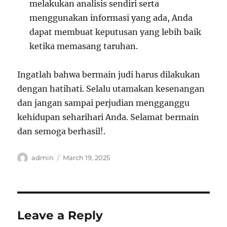
melakukan analisis sendiri serta
menggunakan informasi yang ada, Anda
dapat membuat keputusan yang lebih baik
ketika memasang taruhan.
Ingatlah bahwa bermain judi harus dilakukan
dengan hatihati. Selalu utamakan kesenangan
dan jangan sampai perjudian mengganggu
kehidupan seharihari Anda. Selamat bermain
dan semoga berhasil!.
Author
Posted
admin
March 19, 2025
on
Leave a Reply