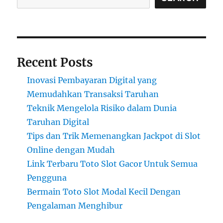
Recent Posts
Inovasi Pembayaran Digital yang
Memudahkan Transaksi Taruhan
Teknik Mengelola Risiko dalam Dunia
Taruhan Digital
Tips dan Trik Memenangkan Jackpot di Slot
Online dengan Mudah
Link Terbaru Toto Slot Gacor Untuk Semua
Pengguna
Bermain Toto Slot Modal Kecil Dengan
Pengalaman Menghibur