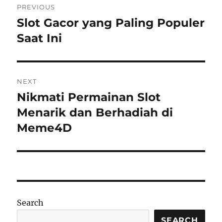
PREVIOUS
navigation
Slot Gacor yang Paling Populer
Previous
post:
Saat Ini
NEXT
Nikmati Permainan Slot
Next
post:
Menarik dan Berhadiah di
Meme4D
Search
SEARCH