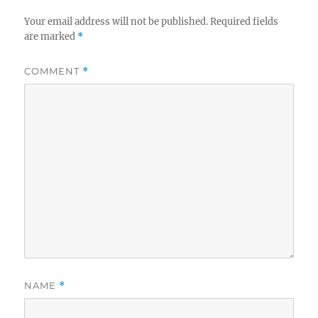
Your email address will not be published.
Required fields
are marked
*
COMMENT
*
NAME
*