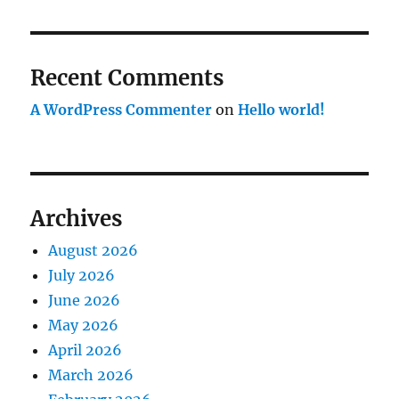
Recent Comments
A WordPress Commenter
on
Hello world!
Archives
August 2026
July 2026
June 2026
May 2026
April 2026
March 2026