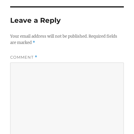
Leave a Reply
Your email address will not be published.
Required fields
are marked
*
COMMENT
*