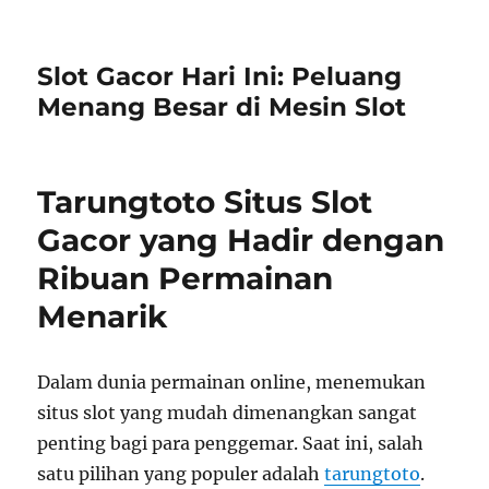
Slot Gacor Hari Ini: Peluang
Menang Besar di Mesin Slot
Tarungtoto Situs Slot
Gacor yang Hadir dengan
Ribuan Permainan
Menarik
Dalam dunia permainan online, menemukan
situs slot yang mudah dimenangkan sangat
penting bagi para penggemar. Saat ini, salah
satu pilihan yang populer adalah
tarungtoto
.