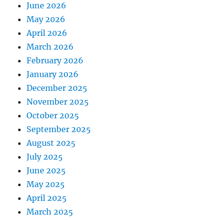
June 2026
May 2026
April 2026
March 2026
February 2026
January 2026
December 2025
November 2025
October 2025
September 2025
August 2025
July 2025
June 2025
May 2025
April 2025
March 2025