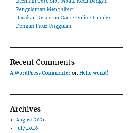
Bermain Toto Slot Modal Kecil Dengan
Pengalaman Menghibur
Rasakan Keseruan Game Online Populer
Dengan Fitur Unggulan
Recent Comments
A WordPress Commenter
on
Hello world!
Archives
August 2026
July 2026