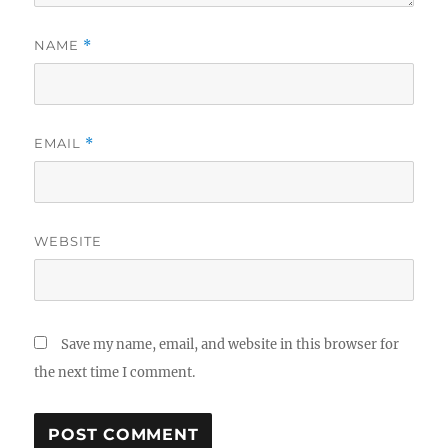
NAME
*
EMAIL
*
WEBSITE
Save my name, email, and website in this browser for
the next time I comment.