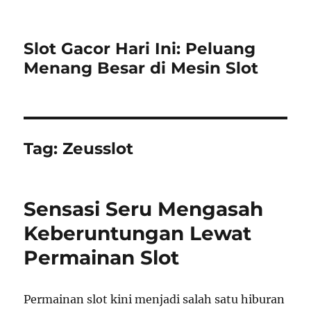
Slot Gacor Hari Ini: Peluang
Menang Besar di Mesin Slot
Tag:
Zeusslot
Sensasi Seru Mengasah
Keberuntungan Lewat
Permainan Slot
Permainan slot kini menjadi salah satu hiburan