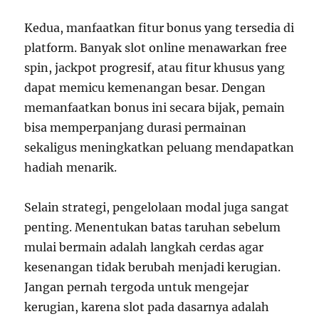
Kedua, manfaatkan fitur bonus yang tersedia di
platform. Banyak slot online menawarkan free
spin, jackpot progresif, atau fitur khusus yang
dapat memicu kemenangan besar. Dengan
memanfaatkan bonus ini secara bijak, pemain
bisa memperpanjang durasi permainan
sekaligus meningkatkan peluang mendapatkan
hadiah menarik.
Selain strategi, pengelolaan modal juga sangat
penting. Menentukan batas taruhan sebelum
mulai bermain adalah langkah cerdas agar
kesenangan tidak berubah menjadi kerugian.
Jangan pernah tergoda untuk mengejar
kerugian, karena slot pada dasarnya adalah