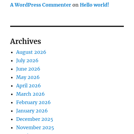
A WordPress Commenter
on
Hello world!
Archives
August 2026
July 2026
June 2026
May 2026
April 2026
March 2026
February 2026
January 2026
December 2025
November 2025