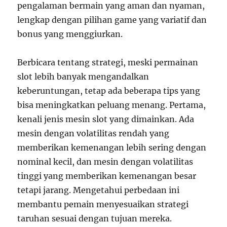
pengalaman bermain yang aman dan nyaman,
lengkap dengan pilihan game yang variatif dan
bonus yang menggiurkan.
Berbicara tentang strategi, meski permainan
slot lebih banyak mengandalkan
keberuntungan, tetap ada beberapa tips yang
bisa meningkatkan peluang menang. Pertama,
kenali jenis mesin slot yang dimainkan. Ada
mesin dengan volatilitas rendah yang
memberikan kemenangan lebih sering dengan
nominal kecil, dan mesin dengan volatilitas
tinggi yang memberikan kemenangan besar
tetapi jarang. Mengetahui perbedaan ini
membantu pemain menyesuaikan strategi
taruhan sesuai dengan tujuan mereka.