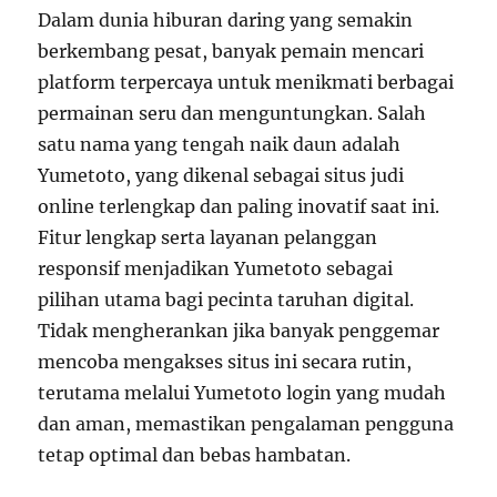
Dalam dunia hiburan daring yang semakin
berkembang pesat, banyak pemain mencari
platform terpercaya untuk menikmati berbagai
permainan seru dan menguntungkan. Salah
satu nama yang tengah naik daun adalah
Yumetoto, yang dikenal sebagai situs judi
online terlengkap dan paling inovatif saat ini.
Fitur lengkap serta layanan pelanggan
responsif menjadikan Yumetoto sebagai
pilihan utama bagi pecinta taruhan digital.
Tidak mengherankan jika banyak penggemar
mencoba mengakses situs ini secara rutin,
terutama melalui Yumetoto login yang mudah
dan aman, memastikan pengalaman pengguna
tetap optimal dan bebas hambatan.