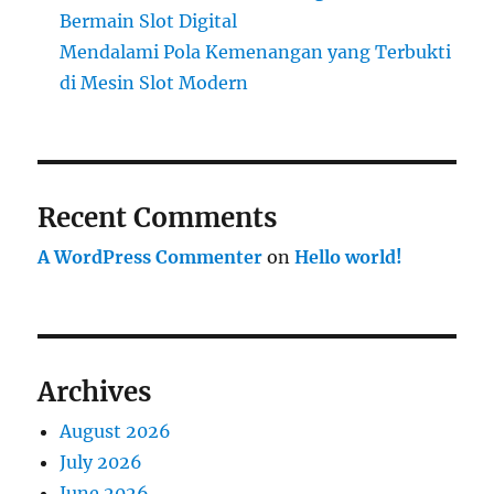
Bermain Slot Digital
Mendalami Pola Kemenangan yang Terbukti
di Mesin Slot Modern
Recent Comments
A WordPress Commenter
on
Hello world!
Archives
August 2026
July 2026
June 2026