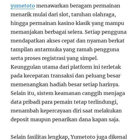
yumetoto
menawarkan beragam permainan
menarik mulai dari slot, taruhan olahraga,
hingga permainan kasino klasik yang mampu
memanjakan berbagai selera. Setiap pengguna
mendapatkan akses cepat dan nyaman berkat
tampilan antarmuka yang ramah pengguna
serta proses registrasi yang simpel.
Keunggulan utama dari platform ini terletak
pada kecepatan transaksi dan peluang besar
memenangkan hadiah besar setiap harinya.
Selain itu, sistem keamanan canggih menjaga
data pribadi para pemain tetap terlindungi,
menambah kepercayaan diri saat melakukan
deposit maupun penarikan dana kapan saja.
Selain fasilitas lengkap, Yumetoto juga dikenal