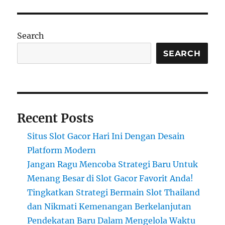
Jitu
Bermain
di
Search
Situs
Togel
SEARCH
Online
dan
Raih
Jackpot
Recent Posts
Situs Slot Gacor Hari Ini Dengan Desain
Platform Modern
Jangan Ragu Mencoba Strategi Baru Untuk
Menang Besar di Slot Gacor Favorit Anda!
Tingkatkan Strategi Bermain Slot Thailand
dan Nikmati Kemenangan Berkelanjutan
Pendekatan Baru Dalam Mengelola Waktu