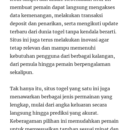
membuat pemain dapat langsung mengakses
data kemenangan, melakukan transaksi
deposit dan penarikan, serta mengikuti update
terbaru dari dunia togel tanpa kendala berarti.
Situs ini juga terus melakukan inovasi agar
tetap relevan dan mampu memenuhi
kebutuhan pengguna dari berbagai kalangan,
dari pemula hingga pemain berpengalaman
sekalipun.
Tak hanya itu, situs togel yang satu ini juga
menawarkan berbagai jenis permainan yang
lengkap, mulai dari angka keluaran secara
langsung hingga prediksi yang akurat.
Keberagaman pilihan ini memudahkan pemain
untuk menyesuaikan taruhan sesuai minat dan