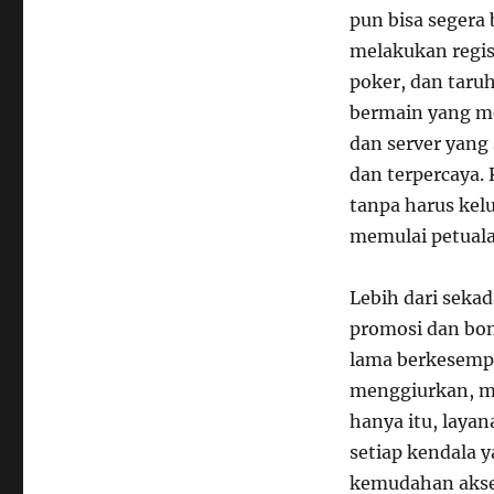
pun bisa segera
melakukan regist
poker, dan taru
bermain yang m
dan server yang 
dan terpercaya.
tanpa harus kel
memulai petuala
Lebih dari sekad
promosi dan bon
lama berkesemp
menggiurkan, m
hanya itu, laya
setiap kendala 
kemudahan akses 