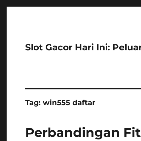
Slot Gacor Hari Ini: Pel
Tag:
win555 daftar
Perbandingan Fit