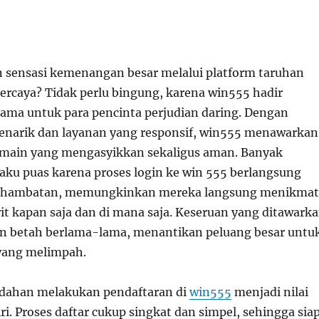
 sensasi kemenangan besar melalui platform taruhan
percaya? Tidak perlu bingung, karena win555 hadir
utama untuk para pencinta perjudian daring. Dengan
menarik dan layanan yang responsif, win555 menawarkan
main yang mengasyikkan sekaligus aman. Banyak
u puas karena proses login ke win 555 berlangsung
a hambatan, memungkinkan mereka langsung menikmat
it kapan saja dan di mana saja. Keseruan yang ditawark
 betah berlama-lama, menantikan peluang besar untu
yang melimpah.
udahan melakukan pendaftaran di
win555
menjadi nilai
i. Proses daftar cukup singkat dan simpel, sehingga sia