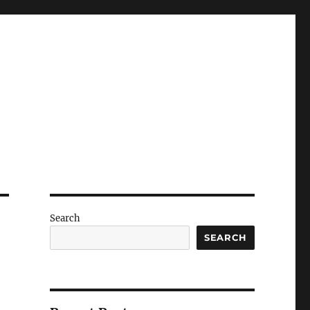
Search
SEARCH