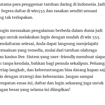
 utama para penggemar taruhan daring di Indonesia. Jadi
 Segera daftar di win555 dan rasakan sendiri sensasi
g tak terlupakan.
ingin merasakan pengalaman berbeda dalam dunia judi
ragu untuk melakukan login dengan mudah di win 555.
pendaftaran selesai, Anda dapat langsung menjelajahi
ermainan yang tersedia, mulai dari taruhan olahraga
n kasino live. Sistem yang user-friendly membuat siapa
in tanpa kendala, bahkan bagi pemula sekalipun. Peluang
etiap langkah, dan keberuntungan bisa datang kapan saj
in dengan strategi dan keberanian. Jangan sampai
empatan emas ini; daftar dan login sekarang juga untuk
an besar yang selama ini diimpikan!