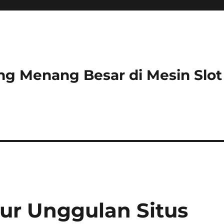
uang Menang Besar di Mesin Slot
ur Unggulan Situs