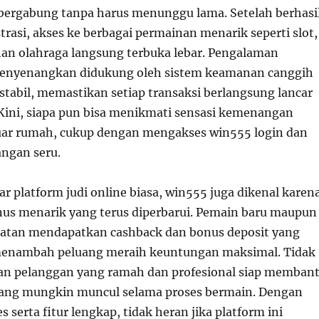
 bergabung tanpa harus menunggu lama. Setelah berhasi
rasi, akses ke berbagai permainan menarik seperti slot,
han olahraga langsung terbuka lebar. Pengalaman
enyenangkan didukung oleh sistem keamanan canggih
stabil, memastikan setiap transaksi berlangsung lancar
 Kini, siapa pun bisa menikmati sensasi kemenangan
uar rumah, cukup dengan mengakses win555 login dan
ngan seru.
ar platform judi online biasa, win555 juga dikenal karen
us menarik yang terus diperbarui. Pemain baru maupun
atan mendapatkan cashback dan bonus deposit yang
enambah peluang meraih keuntungan maksimal. Tidak
nan pelanggan yang ramah dan profesional siap memban
yang mungkin muncul selama proses bermain. Dengan
serta fitur lengkap, tidak heran jika platform ini