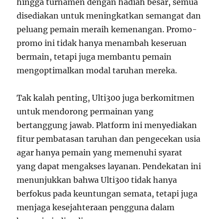
hingga turnamen dengan hadiah besar, semua
disediakan untuk meningkatkan semangat dan
peluang pemain meraih kemenangan. Promo-
promo ini tidak hanya menambah keseruan
bermain, tetapi juga membantu pemain
mengoptimalkan modal taruhan mereka.
Tak kalah penting, Ulti300 juga berkomitmen
untuk mendorong permainan yang
bertanggung jawab. Platform ini menyediakan
fitur pembatasan taruhan dan pengecekan usia
agar hanya pemain yang memenuhi syarat
yang dapat mengakses layanan. Pendekatan ini
menunjukkan bahwa Ulti300 tidak hanya
berfokus pada keuntungan semata, tetapi juga
menjaga kesejahteraan pengguna dalam