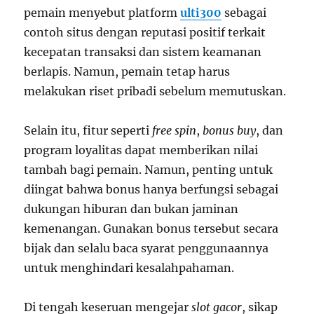
pemain menyebut platform
ulti300
sebagai
contoh situs dengan reputasi positif terkait
kecepatan transaksi dan sistem keamanan
berlapis. Namun, pemain tetap harus
melakukan riset pribadi sebelum memutuskan.
Selain itu, fitur seperti
free spin
,
bonus buy
, dan
program loyalitas dapat memberikan nilai
tambah bagi pemain. Namun, penting untuk
diingat bahwa bonus hanya berfungsi sebagai
dukungan hiburan dan bukan jaminan
kemenangan. Gunakan bonus tersebut secara
bijak dan selalu baca syarat penggunaannya
untuk menghindari kesalahpahaman.
Di tengah keseruan mengejar
slot gacor
, sikap