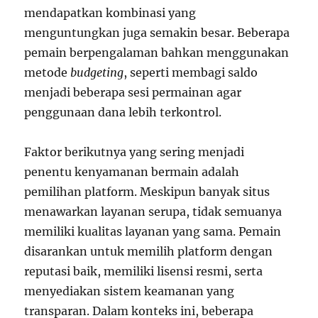
mendapatkan kombinasi yang
menguntungkan juga semakin besar. Beberapa
pemain berpengalaman bahkan menggunakan
metode
budgeting
, seperti membagi saldo
menjadi beberapa sesi permainan agar
penggunaan dana lebih terkontrol.
Faktor berikutnya yang sering menjadi
penentu kenyamanan bermain adalah
pemilihan platform. Meskipun banyak situs
menawarkan layanan serupa, tidak semuanya
memiliki kualitas layanan yang sama. Pemain
disarankan untuk memilih platform dengan
reputasi baik, memiliki lisensi resmi, serta
menyediakan sistem keamanan yang
transparan. Dalam konteks ini, beberapa