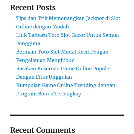
Recent Posts
Tips dan Trik Memenangkan Jackpot di Slot
Online dengan Mudah
Link Terbaru Toto Slot Gacor Untuk Semua
Pengguna
Bermain Toto Slot Modal Kecil Dengan
Pengalaman Menghibur
Rasakan Keseruan Game Online Populer
Dengan Fitur Unggulan
Kumpulan Game Online Trending dengan
Program Bonus Terlengkap
Recent Comments