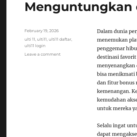
Menguntungkan d
Posted
February 19, 2026
Dalam dunia per
on
Tags
ulti 11
,
ulti11
,
ulti11 daftar
,
menemukan platf
ulti11 login
penggemar hibura
on
Leave a comment
destinasi favor
Main
menyenangkan da
Slot
Lebih
bisa menikmati 
Aman
dan fitur bonu
dan
kemenangan. Keu
Menguntungkan
dengan
kemudahan akse
Teknik
untuk mereka ya
Ini
Selalu ingat un
dapat mengakses