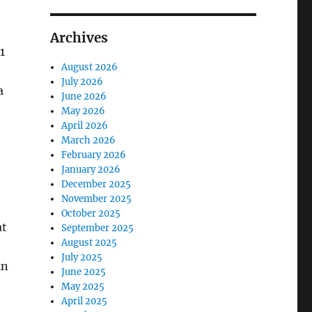
Archives
1
August 2026
July 2026
a
June 2026
May 2026
April 2026
March 2026
February 2026
January 2026
December 2025
November 2025
October 2025
at
September 2025
August 2025
July 2025
in
June 2025
May 2025
April 2025