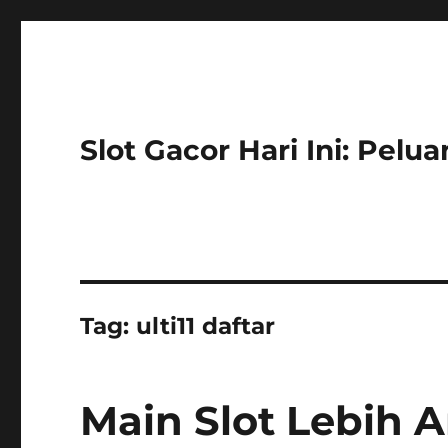
Slot Gacor Hari Ini: Pel
Tag:
ulti11 daftar
Main Slot Lebih