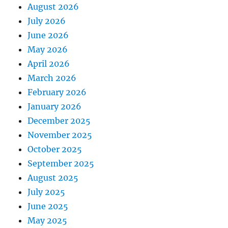
August 2026
July 2026
June 2026
May 2026
April 2026
March 2026
February 2026
January 2026
December 2025
November 2025
October 2025
September 2025
August 2025
July 2025
June 2025
May 2025