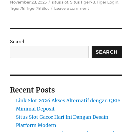
Posted
Tags
November 28, 2025
situs slot
,
Situs Tiger78
,
Tiger Login
,
on
on
Tiger78
,
Tiger78 Slot
Leave a comment
Mengulik
Serunya
Dunia
Slot
Online
Search
untuk
Pecinta
SEARCH
Hiburan
Digital
Recent Posts
Link Slot 2026 Akses Alternatif dengan QRIS
Minimal Deposit
Situs Slot Gacor Hari Ini Dengan Desain
Platform Modern