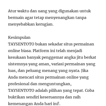
Atur waktu dan uang yang digunakan untuk
bermain agar tetap menyenangkan tanpa
menyebabkan kerugian.
Kesimpulan
TAYSENTOTO bukan sekadar situs permainan
online biasa. Platform ini telah menjadi
kesukaan banyak penggemar angka jitu berkat
sistemnya yang aman, variasi permainan yang
luas, dan peluang menang yang nyata. Jika
Anda mencari situs permainan online yang
profesional dan menguntungkan,
TAYSENTOTO adalah pilihan yang tepat. Coba
buktikan sendiri keseruannya dan raih
kemenangan Anda hari ini!.