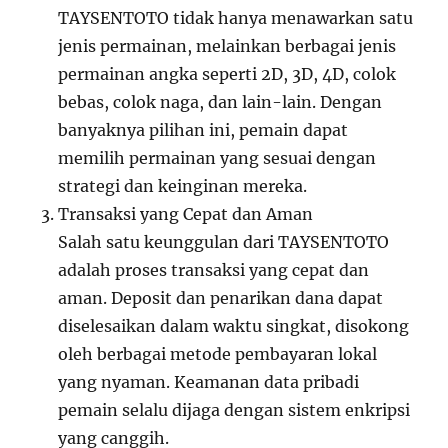
TAYSENTOTO tidak hanya menawarkan satu
jenis permainan, melainkan berbagai jenis
permainan angka seperti 2D, 3D, 4D, colok
bebas, colok naga, dan lain-lain. Dengan
banyaknya pilihan ini, pemain dapat
memilih permainan yang sesuai dengan
strategi dan keinginan mereka.
Transaksi yang Cepat dan Aman
Salah satu keunggulan dari TAYSENTOTO
adalah proses transaksi yang cepat dan
aman. Deposit dan penarikan dana dapat
diselesaikan dalam waktu singkat, disokong
oleh berbagai metode pembayaran lokal
yang nyaman. Keamanan data pribadi
pemain selalu dijaga dengan sistem enkripsi
yang canggih.