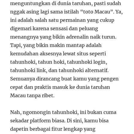
menguntungkan di dunia taruhan, pasti sudah
nggak asing lagi sama istilah “toto Macau”. Ya,
ini adalah salah satu permainan yang cukup
digemari karena sensasi dan peluang
menangnya yang bikin adrenalin naik turun.
Tapi, yang bikin makin mantap adalah
kemudahan aksesnya lewat situs seperti
tahunhoki, tahun hoki, tahunhoki login,
tahunhoki link, dan tahunhoki alternatif.
Semuanya dirancang buat kamu yang pengen
cepat dan praktis masuk ke dunia taruhan
Macau tanpa ribet.
Nah, ngomongin tahunhoki, ini bukan cuma
sekadar platform biasa. Di sini, kamu bisa
dapetin berbagai fitur lengkap yang