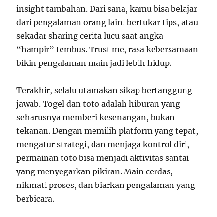
insight tambahan. Dari sana, kamu bisa belajar
dari pengalaman orang lain, bertukar tips, atau
sekadar sharing cerita lucu saat angka
“hampir” tembus. Trust me, rasa kebersamaan
bikin pengalaman main jadi lebih hidup.
Terakhir, selalu utamakan sikap bertanggung
jawab. Togel dan toto adalah hiburan yang
seharusnya memberi kesenangan, bukan
tekanan. Dengan memilih platform yang tepat,
mengatur strategi, dan menjaga kontrol diri,
permainan toto bisa menjadi aktivitas santai
yang menyegarkan pikiran. Main cerdas,
nikmati proses, dan biarkan pengalaman yang
berbicara.