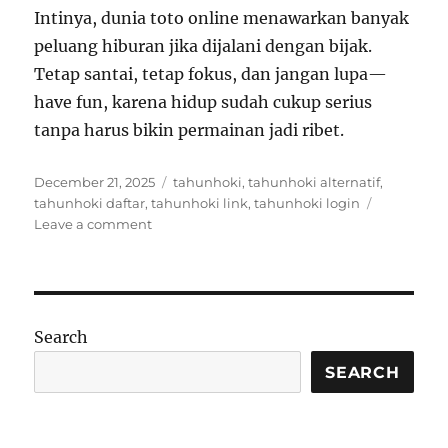
Intinya, dunia toto online menawarkan banyak
peluang hiburan jika dijalani dengan bijak.
Tetap santai, tetap fokus, dan jangan lupa—
have fun, karena hidup sudah cukup serius
tanpa harus bikin permainan jadi ribet.
Posted
Tags
December 21, 2025
tahunhoki
,
tahunhoki alternatif
,
on
tahunhoki daftar
,
tahunhoki link
,
tahunhoki login
on
Leave a comment
Strategi
Cerdas
Menikmati
Permainan
Toto
Search
Online
dengan
SEARCH
Aman
dan
Seru