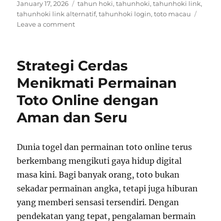
Posted
Tags
January 17, 2026
tahun hoki
,
tahunhoki
,
tahunhoki link
,
on
tahunhoki link alternatif
,
tahunhoki login
,
toto macau
on
Leave a comment
Tips
Main
Togel
Strategi Cerdas
Macau
Lewat
Menikmati Permainan
HP,
Toto Online dengan
Praktis
dan
Aman dan Seru
Cepat
Dunia togel dan permainan toto online terus
berkembang mengikuti gaya hidup digital
masa kini. Bagi banyak orang, toto bukan
sekadar permainan angka, tetapi juga hiburan
yang memberi sensasi tersendiri. Dengan
pendekatan yang tepat, pengalaman bermain