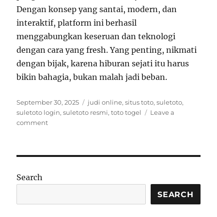
Dengan konsep yang santai, modern, dan
interaktif, platform ini berhasil
menggabungkan keseruan dan teknologi
dengan cara yang fresh. Yang penting, nikmati
dengan bijak, karena hiburan sejati itu harus
bikin bahagia, bukan malah jadi beban.
Posted
Tags
September 30, 2025
judi online
,
situs toto
,
suletoto
,
on
suletoto login
,
suletoto resmi
,
toto togel
Leave a
on
comment
Petualangan
Digital
yang
Bikin
Santai
Search
Tapi
Tetap
SEARCH
Serius