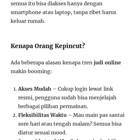
semua itu bisa diakses hanya dengan
smartphone atau laptop, tanpa ribet harus
keluar rumah.
Kenapa Orang Kepincut?
Ada beberapa alasan kenapa tren
judi online
makin booming:
Akses Mudah
– Cukup login lewat link
resmi, pengguna sudah bisa menjelajah
berbagai pilihan permainan.
Fleksibilitas Waktu
– Mau main pas santai
sore hari atau tengah malam? Semua bisa
diatur sesuai mood.