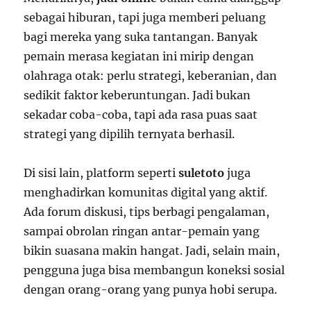
sebagai hiburan, tapi juga memberi peluang
bagi mereka yang suka tantangan. Banyak
pemain merasa kegiatan ini mirip dengan
olahraga otak: perlu strategi, keberanian, dan
sedikit faktor keberuntungan. Jadi bukan
sekadar coba-coba, tapi ada rasa puas saat
strategi yang dipilih ternyata berhasil.
Di sisi lain, platform seperti
suletoto
juga
menghadirkan komunitas digital yang aktif.
Ada forum diskusi, tips berbagi pengalaman,
sampai obrolan ringan antar-pemain yang
bikin suasana makin hangat. Jadi, selain main,
pengguna juga bisa membangun koneksi sosial
dengan orang-orang yang punya hobi serupa.