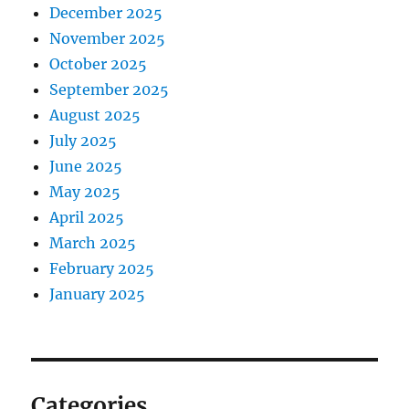
December 2025
November 2025
October 2025
September 2025
August 2025
July 2025
June 2025
May 2025
April 2025
March 2025
February 2025
January 2025
Categories