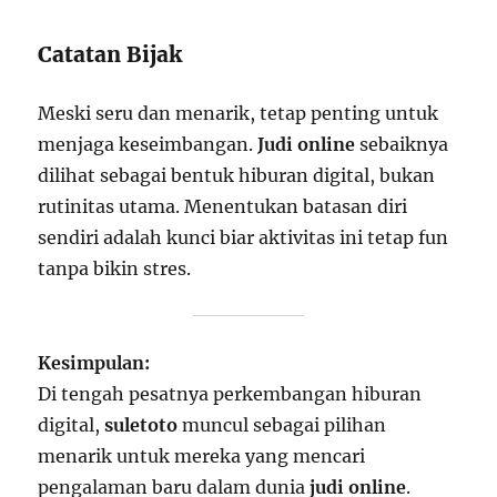
Catatan Bijak
Meski seru dan menarik, tetap penting untuk
menjaga keseimbangan.
Judi online
sebaiknya
dilihat sebagai bentuk hiburan digital, bukan
rutinitas utama. Menentukan batasan diri
sendiri adalah kunci biar aktivitas ini tetap fun
tanpa bikin stres.
Kesimpulan:
Di tengah pesatnya perkembangan hiburan
digital,
suletoto
muncul sebagai pilihan
menarik untuk mereka yang mencari
pengalaman baru dalam dunia
judi online
.