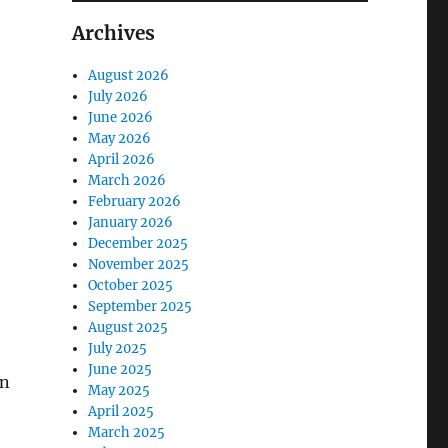
Archives
August 2026
July 2026
June 2026
May 2026
April 2026
March 2026
February 2026
January 2026
December 2025
November 2025
October 2025
September 2025
August 2025
July 2025
June 2025
an
May 2025
April 2025
March 2025