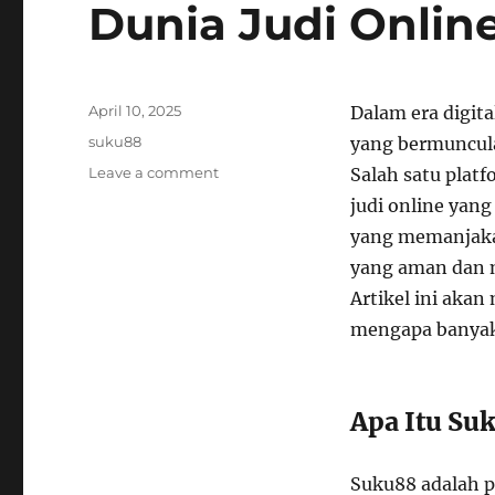
Dunia Judi Onlin
Posted
April 10, 2025
Dalam era digita
on
Tags
suku88
yang bermuncul
on
Leave a comment
Salah satu plat
Suku88:
judi online yan
Menjadi
yang memanjaka
Pilihan
Utama
yang aman dan m
dalam
Artikel ini aka
Dunia
mengapa banyak
Judi
Online
Apa Itu Su
Suku88 adalah p