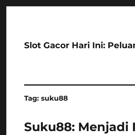
Slot Gacor Hari Ini: Pel
Tag:
suku88
Suku88: Menjadi 