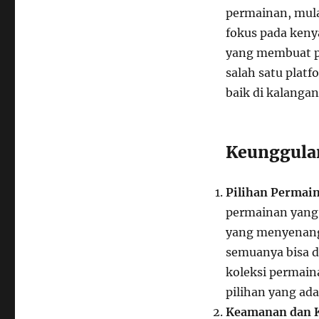
permainan, mula
fokus pada ken
yang membuat p
salah satu platf
baik di kalangan
Keunggula
Pilihan Permain
permainan yang 
yang menyenang
semuanya bisa d
koleksi permain
pilihan yang ada
Keamanan dan 