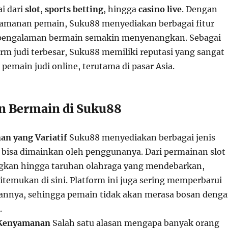
i dari
slot
,
sports betting
, hingga
casino live
. Dengan
yamanan pemain, Suku88 menyediakan berbagai fitur
engalaman bermain semakin menyenangkan. Sebagai
orm judi terbesar, Suku88 memiliki reputasi yang sangat
 pemain judi online, terutama di pasar Asia.
n Bermain di Suku88
an yang Variatif
Suku88 menyediakan berbagai jenis
bisa dimainkan oleh penggunanya. Dari permainan slot
kan hingga taruhan olahraga yang mendebarkan,
itemukan di sini. Platform ini juga sering memperbarui
annya, sehingga pemain tidak akan merasa bosan deng
.
Kenyamanan
Salah satu alasan mengapa banyak orang