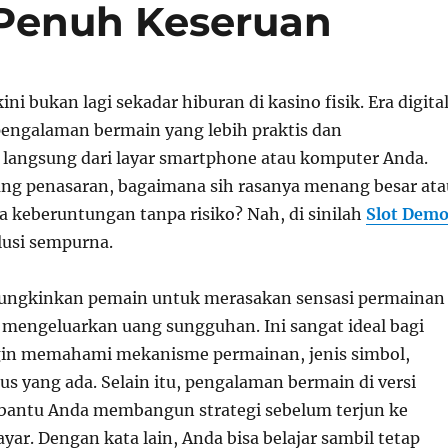
 Penuh Keseruan
ini bukan lagi sekadar hiburan di kasino fisik. Era digita
engalaman bermain yang lebih praktis dan
angsung dari layar smartphone atau komputer Anda.
ng penasaran, bagaimana sih rasanya menang besar ata
 keberuntungan tanpa risiko? Nah, di sinilah
Slot Dem
lusi sempurna.
gkinkan pemain untuk merasakan sensasi permainan
s mengeluarkan uang sungguhan. Ini sangat ideal bagi
gin memahami mekanisme permainan, jenis simbol,
us yang ada. Selain itu, pengalaman bermain di versi
antu Anda membangun strategi sebelum terjun ke
ar. Dengan kata lain, Anda bisa belajar sambil tetap