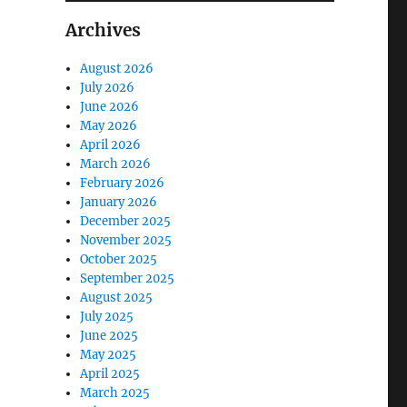
Archives
August 2026
July 2026
June 2026
May 2026
April 2026
March 2026
February 2026
January 2026
December 2025
November 2025
October 2025
September 2025
August 2025
July 2025
June 2025
May 2025
April 2025
March 2025