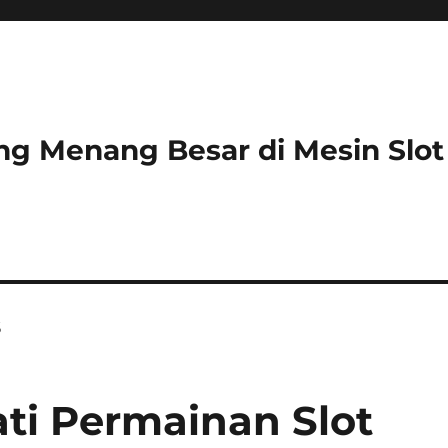
uang Menang Besar di Mesin Slot
s
ti Permainan Slot