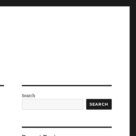
Search
SEARCH