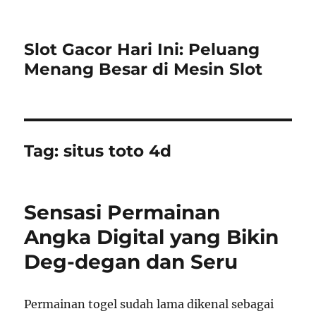
Slot Gacor Hari Ini: Peluang
Menang Besar di Mesin Slot
Tag:
situs toto 4d
Sensasi Permainan
Angka Digital yang Bikin
Deg-degan dan Seru
Permainan togel sudah lama dikenal sebagai