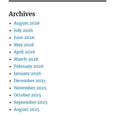
Archives
August 2026
July 2026
June 2026
May 2026
April 2026
March 2026
February 2026
January 2026
December 2025
November 2025
October 2025
September 2025
August 2025