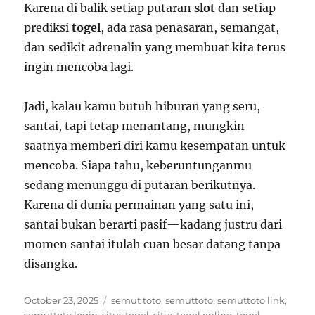
Karena di balik setiap putaran
slot
dan setiap
prediksi
togel
, ada rasa penasaran, semangat,
dan sedikit adrenalin yang membuat kita terus
ingin mencoba lagi.
Jadi, kalau kamu butuh hiburan yang seru,
santai, tapi tetap menantang, mungkin
saatnya memberi diri kamu kesempatan untuk
mencoba. Siapa tahu, keberuntunganmu
sedang menunggu di putaran berikutnya.
Karena di dunia permainan yang satu ini,
santai bukan berarti pasif—kadang justru dari
momen santai itulah cuan besar datang tanpa
disangka.
Posted
Tags
October 23, 2025
semut toto
,
semuttoto
,
semuttoto link
,
on