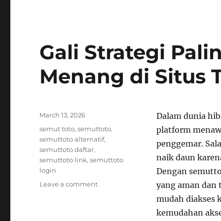
Gali Strategi Pali
Menang di Situs 
Posted
March 13, 2026
Dalam dunia hib
on
Tags
semut toto
,
semuttoto
,
platform menaw
semuttoto alternatif
,
penggemar. Sala
semuttoto daftar
,
naik daun karen
semuttoto link
,
semuttoto
login
Dengan semuttot
on
Leave a comment
yang aman dan t
Gali
mudah diakses ka
Strategi
kemudahan akse
Paling