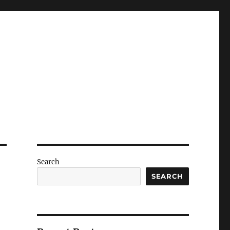
Search
SEARCH