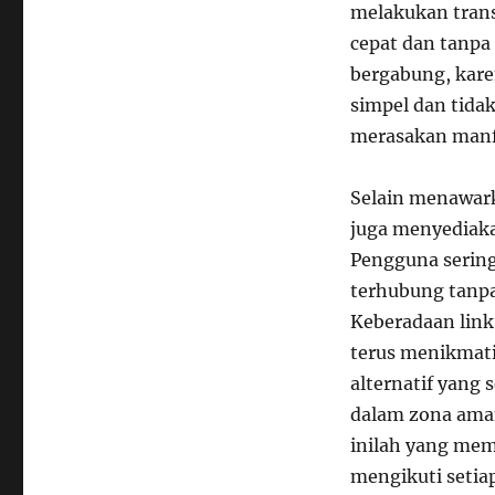
Efektif
melakukan trans
untuk
cepat dan tanpa
Menang
bergabung, kare
di
Situs
simpel dan tida
Togel
merasakan manf
Online
Selain menawar
juga menyediakan
Pengguna sering
terhubung tanpa
Keberadaan link
terus menikmati
alternatif yang 
dalam zona aman
inilah yang mem
mengikuti setiap 