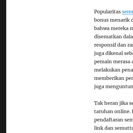
Popularitas
sem
bonus menarik 
bahwa mereka m
disematkan dala
responsif dan 
juga dikenal seb
pemain merasa 
melakukan pena
memberikan pen
juga menguntung
Tak heran jika 
taruhan online.
pendaftaran sem
link dan semutto