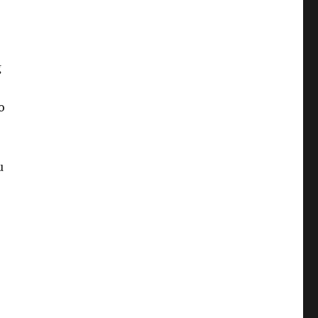
g
o
u