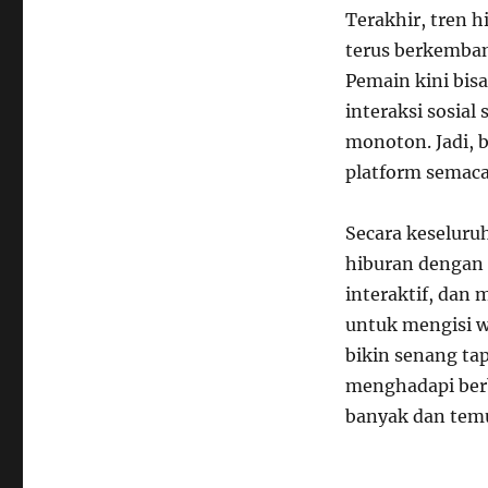
Terakhir, tren h
terus berkemban
Pemain kini bis
interaksi sosial
monoton. Jadi, b
platform semacam
Secara keseluru
hiburan dengan 
interaktif, dan
untuk mengisi wa
bikin senang tap
menghadapi berb
banyak dan tem