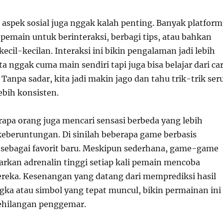
 aspek sosial juga nggak kalah penting. Banyak platform
main untuk berinteraksi, berbagi tips, atau bahkan
kecil-kecilan. Interaksi ini bikin pengalaman jadi lebih
ta nggak cuma main sendiri tapi juga bisa belajar dari ca
 Tanpa sadar, kita jadi makin jago dan tahu trik-trik ser
bih konsisten.
berapa orang juga mencari sensasi berbeda yang lebih
beruntungan. Di sinilah beberapa game berbasis
sebagai favorit baru. Meskipun sederhana, game-game
arkan adrenalin tinggi setiap kali pemain mencoba
eka. Kesenangan yang datang dari memprediksi hasil
gka atau simbol yang tepat muncul, bikin permainan ini
ehilangan penggemar.