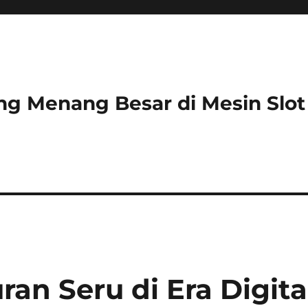
uang Menang Besar di Mesin Slot
n Seru di Era Digita