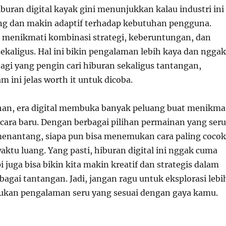
iburan digital kayak gini menunjukkan kalau industri ini
g dan makin adaptif terhadap kebutuhan pengguna.
a menikmati kombinasi strategi, keberuntungan, dan
 sekaligus. Hal ini bikin pengalaman lebih kaya dan nggak
agi yang pengin cari hiburan sekaligus tantangan,
 ini jelas worth it untuk dicoba.
han, era digital membuka banyak peluang buat menikma
cara baru. Dengan berbagai pilihan permainan yang seru
 menantang, siapa pun bisa menemukan cara paling cocok
ktu luang. Yang pasti, hiburan digital ini nggak cuma
i juga bisa bikin kita makin kreatif dan strategis dalam
agai tantangan. Jadi, jangan ragu untuk eksplorasi lebi
ukan pengalaman seru yang sesuai dengan gaya kamu.