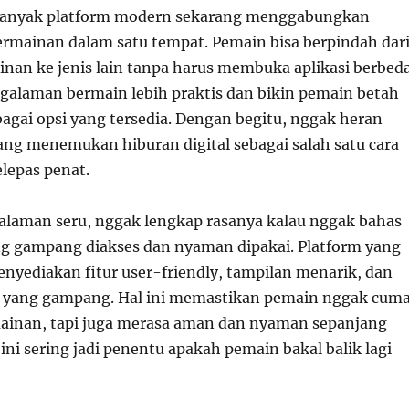
banyak platform modern sekarang menggabungkan
permainan dalam satu tempat. Pemain bisa berpindah dar
inan ke jenis lain tanpa harus membuka aplikasi berbeda
engalaman bermain lebih praktis dan bikin pemain betah
bagai opsi yang tersedia. Dengan begitu, nggak heran
ang menemukan hiburan digital sebagai salah satu cara
lepas penat.
galaman seru, nggak lengkap rasanya kalau nggak bahas
ng gampang diakses dan nyaman dipakai. Platform yang
enyediakan fitur user-friendly, tampilan menarik, dan
i yang gampang. Hal ini memastikan pemain nggak cum
ainan, tapi juga merasa aman dan nyaman sepanjang
ini sering jadi penentu apakah pemain bakal balik lagi