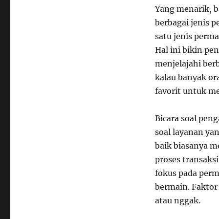
Yang menarik, 
berbagai jenis 
satu jenis perma
Hal ini bikin p
menjelajahi ber
kalau banyak or
favorit untuk me
Bicara soal pen
soal layanan ya
baik biasanya m
proses transaks
fokus pada perm
bermain. Faktor 
atau nggak.