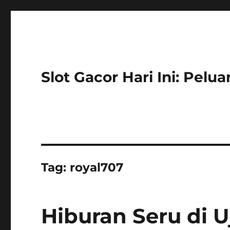
Slot Gacor Hari Ini: Pel
Tag:
royal707
Hiburan Seru di U