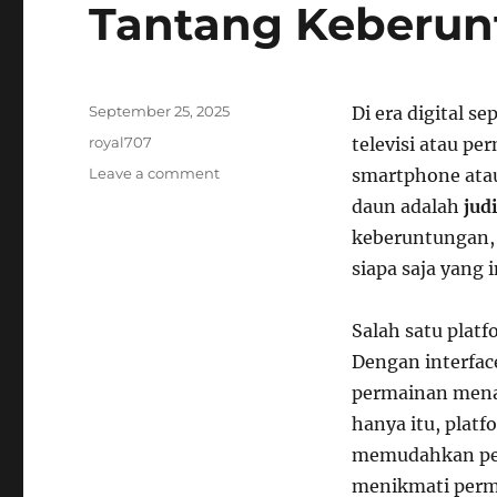
Tantang Keberu
Posted
September 25, 2025
Di era digital se
on
Tags
royal707
televisi atau p
on
Leave a comment
smartphone atau
Hiburan
daun adalah
jud
Seru
keberuntungan, t
di
Ujung
siapa saja yang 
Jari,
Siap
Salah satu plat
Tantang
Keberuntunganmu?
Dengan interfa
permainan menar
hanya itu, plat
memudahkan pem
menikmati perma