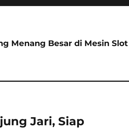
uang Menang Besar di Mesin Slot
jung Jari, Siap