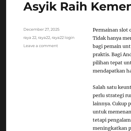
Asyik Raih Keme
Posted
December 27, 2025
Permainan slot o
on
Tags
raya 22
,
raya22
,
raya22 login
Tidak hanya me
on
Leave a comment
bagi pemain un
Serunya
praktis. Bagi A
Bermain
pilihan tepat u
Slot
Online:
mendapatkan ha
Cara
Asyik
Salah satu keun
Raih
Kemenangan
perlu strategi r
dari
lainnya. Cukup 
Rumah
untuk memenang
tetapi pengalam
meningkatkan p