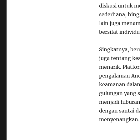
diskusi untuk m
sederhana, hing
lain juga menam
bersifat individu
Singkatnya, ber
juga tentang ke
menarik. Platfo
pengalaman And
keamanan dalam 
gulungan yang s
menjadi hiburan 
dengan santai da
menyenangkan.