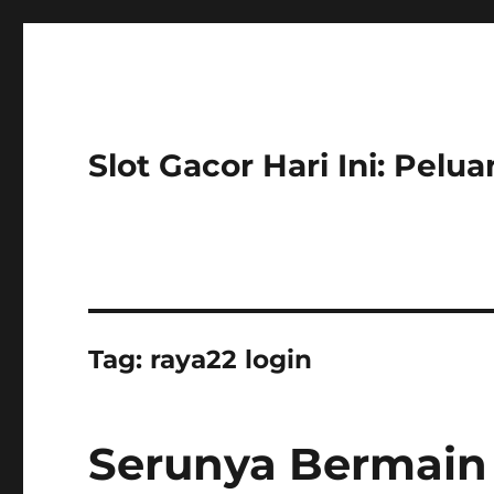
Slot Gacor Hari Ini: Pel
Tag:
raya22 login
Serunya Bermain 