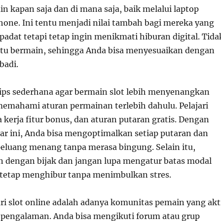
n kapan saja dan di mana saja, baik melalui laptop
ne. Ini tentu menjadi nilai tambah bagi mereka yang
padat tetapi tetap ingin menikmati hiburan digital. Tida
tu bermain, sehingga Anda bisa menyesuaikan dengan
badi.
ips sederhana agar bermain slot lebih menyenangkan
emahami aturan permainan terlebih dahulu. Pelajari
ra kerja fitur bonus, dan aturan putaran gratis. Dengan
 ini, Anda bisa mengoptimalkan setiap putaran dan
luang menang tanpa merasa bingung. Selain itu,
n dengan bijak dan jangan lupa mengatur batas modal
tetap menghibur tanpa menimbulkan stres.
ri slot online adalah adanya komunitas pemain yang akt
n pengalaman. Anda bisa mengikuti forum atau grup