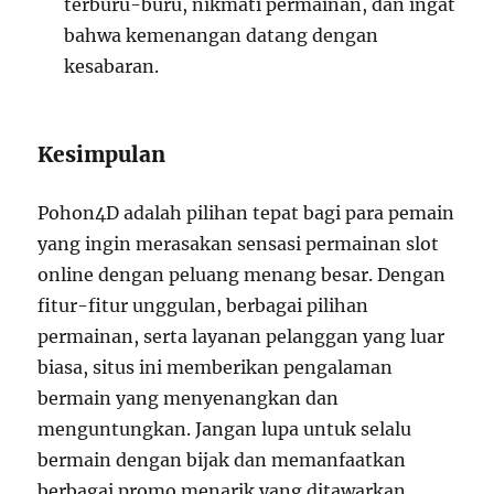
terburu-buru, nikmati permainan, dan ingat
bahwa kemenangan datang dengan
kesabaran.
Kesimpulan
Pohon4D adalah pilihan tepat bagi para pemain
yang ingin merasakan sensasi permainan slot
online dengan peluang menang besar. Dengan
fitur-fitur unggulan, berbagai pilihan
permainan, serta layanan pelanggan yang luar
biasa, situs ini memberikan pengalaman
bermain yang menyenangkan dan
menguntungkan. Jangan lupa untuk selalu
bermain dengan bijak dan memanfaatkan
berbagai promo menarik yang ditawarkan.