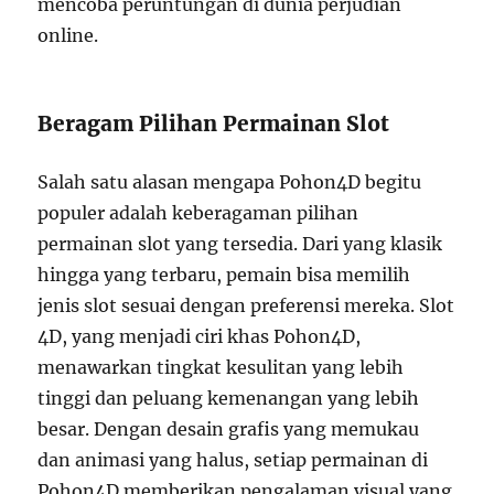
mencoba peruntungan di dunia perjudian
online.
Beragam Pilihan Permainan Slot
Salah satu alasan mengapa Pohon4D begitu
populer adalah keberagaman pilihan
permainan slot yang tersedia. Dari yang klasik
hingga yang terbaru, pemain bisa memilih
jenis slot sesuai dengan preferensi mereka. Slot
4D, yang menjadi ciri khas Pohon4D,
menawarkan tingkat kesulitan yang lebih
tinggi dan peluang kemenangan yang lebih
besar. Dengan desain grafis yang memukau
dan animasi yang halus, setiap permainan di
Pohon4D memberikan pengalaman visual yang