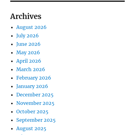
Archives
August 2026
July 2026
June 2026
May 2026
April 2026
March 2026
February 2026
January 2026
December 2025
November 2025
October 2025
September 2025
August 2025