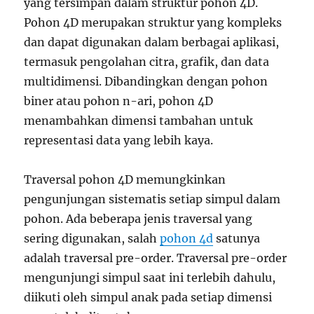
yang tersimpan dalam struktur pohon 4D.
Pohon 4D merupakan struktur yang kompleks
dan dapat digunakan dalam berbagai aplikasi,
termasuk pengolahan citra, grafik, dan data
multidimensi. Dibandingkan dengan pohon
biner atau pohon n-ari, pohon 4D
menambahkan dimensi tambahan untuk
representasi data yang lebih kaya.
Traversal pohon 4D memungkinkan
pengunjungan sistematis setiap simpul dalam
pohon. Ada beberapa jenis traversal yang
sering digunakan, salah
pohon 4d
satunya
adalah traversal pre-order. Traversal pre-order
mengunjungi simpul saat ini terlebih dahulu,
diikuti oleh simpul anak pada setiap dimensi