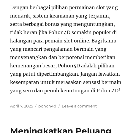
Dengan berbagai pilihan permainan slot yang
menarik, sistem keamanan yang terjamin,
serta berbagai bonus yang menguntungkan,
tidak heran jika Pohon4D semakin populer di
kalangan para pemain slot online. Bagi kamu
yang mencari pengalaman bermain yang
menyenangkan dan berpotensi memberikan
kemenangan besar, Pohon4D adalah pilihan
yang patut dipertimbangkan. Jangan lewatkan
kesempatan untuk merasakan sensasi bermain
yang seru dan penuh keuntungan di Pohon4D!
Posted
Tags
on
April 7, 2025
pohon4d
Leave a comment
on
Mengungkap
Keunggulan
dan
Meningkatkan Peluang
Rahasia