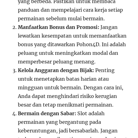
yang berbeda. Pastikan untuk membaca
panduan dan mempelajari cara kerja setiap
permainan sebelum mulai bermain.
Manfaatkan Bonus dan Promosi:
Jangan
lewatkan kesempatan untuk memanfaatkan
bonus yang ditawarkan Pohon4D. Ini adalah
peluang untuk meningkatkan modal dan
memperbesar peluang menang.
Kelola Anggaran dengan Bijak:
Penting
untuk menetapkan batas harian atau
mingguan untuk bermain. Dengan cara ini,
Anda dapat menghindari risiko kerugian
besar dan tetap menikmati permainan.
Bermain dengan Sabar:
Slot adalah
permainan yang bergantung pada
keberuntungan, jadi bersabarlah. Jangan