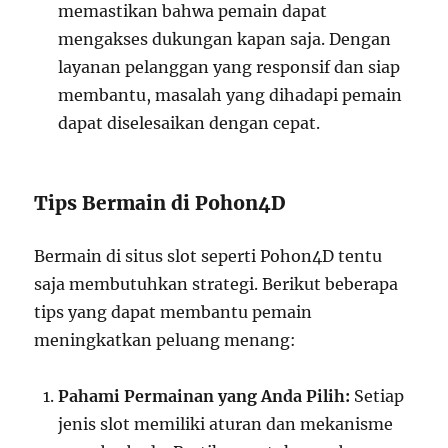
memastikan bahwa pemain dapat
mengakses dukungan kapan saja. Dengan
layanan pelanggan yang responsif dan siap
membantu, masalah yang dihadapi pemain
dapat diselesaikan dengan cepat.
Tips Bermain di Pohon4D
Bermain di situs slot seperti Pohon4D tentu
saja membutuhkan strategi. Berikut beberapa
tips yang dapat membantu pemain
meningkatkan peluang menang:
Pahami Permainan yang Anda Pilih:
Setiap
jenis slot memiliki aturan dan mekanisme