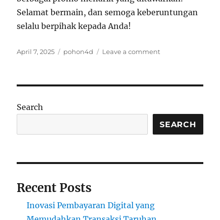
Selamat bermain, dan semoga keberuntungan
selalu berpihak kepada Anda!
Posted
Tags
on
April 7, 2025
pohon4d
Leave a comment
on
Meningkatkan
Peluang
Menang
dengan
Pohon4D:
Search
Panduan
Lengkap
SEARCH
untuk
Pemain
Slot
Online
Recent Posts
Inovasi Pembayaran Digital yang
Memudahkan Transaksi Taruhan