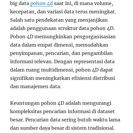
big data
pohon 4d
saat ini, di mana volume,
kecepatan, dan variasi data terus meningkat.
Salah satu pendekatan yang menjanjikan
adalah penggunaan struktur data pohon 4D.
Pohon 4D memungkinkan pengorganisasian
data dalam empat dimensi, memudahkan
penyimpanan, pencarian, dan pengambilan
informasi relevan. Dengan representasi data
dalam ruang multidimensi, pohon 4D dapat
signifikan meningkatkan efisiensi distribusi
dan manajemen data.
Keuntungan pohon 4D adalah mengurangi
kompleksitas pencarian informasi di dataset
besar. Pencarian data sering butuh waktu lama
dan sumber daya besar di sistem tradisional.