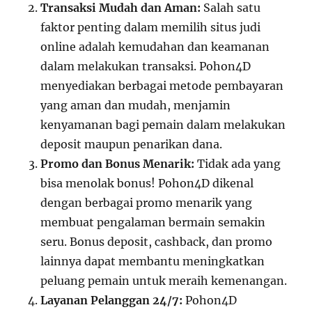
Transaksi Mudah dan Aman:
Salah satu
faktor penting dalam memilih situs judi
online adalah kemudahan dan keamanan
dalam melakukan transaksi. Pohon4D
menyediakan berbagai metode pembayaran
yang aman dan mudah, menjamin
kenyamanan bagi pemain dalam melakukan
deposit maupun penarikan dana.
Promo dan Bonus Menarik:
Tidak ada yang
bisa menolak bonus! Pohon4D dikenal
dengan berbagai promo menarik yang
membuat pengalaman bermain semakin
seru. Bonus deposit, cashback, dan promo
lainnya dapat membantu meningkatkan
peluang pemain untuk meraih kemenangan.
Layanan Pelanggan 24/7:
Pohon4D