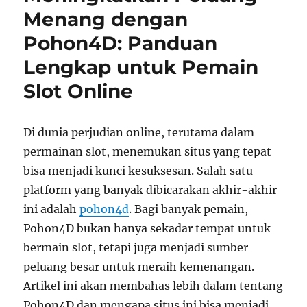
di
Menang dengan
Balik
Pohon4D: Panduan
Pohon4D:
Tempat
Lengkap untuk Pemain
Bermain
Slot
Slot Online
yang
Seru
dan
Di dunia perjudian online, terutama dalam
Menguntungkan
permainan slot, menemukan situs yang tepat
bisa menjadi kunci kesuksesan. Salah satu
platform yang banyak dibicarakan akhir-akhir
ini adalah
pohon4d
. Bagi banyak pemain,
Pohon4D bukan hanya sekadar tempat untuk
bermain slot, tetapi juga menjadi sumber
peluang besar untuk meraih kemenangan.
Artikel ini akan membahas lebih dalam tentang
Pohon4D dan mengapa situs ini bisa menjadi