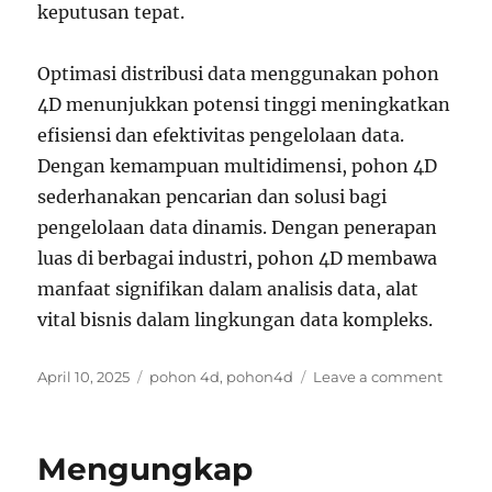
keputusan tepat.
Optimasi distribusi data menggunakan pohon
4D menunjukkan potensi tinggi meningkatkan
efisiensi dan efektivitas pengelolaan data.
Dengan kemampuan multidimensi, pohon 4D
sederhanakan pencarian dan solusi bagi
pengelolaan data dinamis. Dengan penerapan
luas di berbagai industri, pohon 4D membawa
manfaat signifikan dalam analisis data, alat
vital bisnis dalam lingkungan data kompleks.
Posted
Tags
on
April 10, 2025
pohon 4d
,
pohon4d
Leave a comment
on
Pandu
Praktis
untuk
Mengungkap
Mener
Pohon