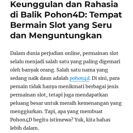
Keunggulan dan Rahasia
4D
di Balik Pohon4D: Tempat
Bermain Slot yang Seru
dan Menguntungkan
Dalam dunia perjudian online, permainan slot
selalu menjadi salah satu yang paling digemari
oleh banyak orang. Salah satu nama yang
sedang naik daun adalah
pohon4d
. Di sini, para
pemain tidak hanya menikmati berbagai jenis
permainan slot, tetapi juga mendapatkan
peluang besar untuk meraih kemenangan yang
menggiurkan. Tapi, apa yang membuat
Pohon4D begitu istimewa? Yuk, kita bahas
lebih dalam.