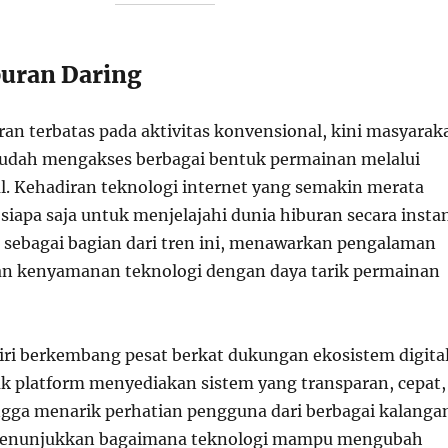
buran Daring
ran terbatas pada aktivitas konvensional, kini masyarak
udah mengakses berbagai bentuk permainan melalui
al. Kehadiran teknologi internet yang semakin merata
apa saja untuk menjelajahi dunia hiburan secara instan
r sebagai bagian dari tren ini, menawarkan pengalaman
n kenyamanan teknologi dengan daya tarik permainan
ri berkembang pesat berkat dukungan ekosistem digita
ak platform menyediakan sistem yang transparan, cepat,
gga menarik perhatian pengguna dari berbagai kalanga
menunjukkan bagaimana teknologi mampu mengubah