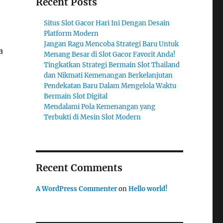
Recent Posts
Situs Slot Gacor Hari Ini Dengan Desain
Platform Modern
Jangan Ragu Mencoba Strategi Baru Untuk
a
Menang Besar di Slot Gacor Favorit Anda!
Tingkatkan Strategi Bermain Slot Thailand
dan Nikmati Kemenangan Berkelanjutan
Pendekatan Baru Dalam Mengelola Waktu
Bermain Slot Digital
Mendalami Pola Kemenangan yang
Terbukti di Mesin Slot Modern
Recent Comments
A WordPress Commenter
on
Hello world!