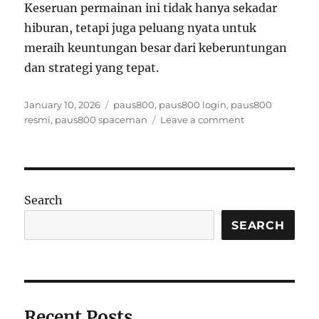
Keseruan permainan ini tidak hanya sekadar
hiburan, tetapi juga peluang nyata untuk
meraih keuntungan besar dari keberuntungan
dan strategi yang tepat.
Posted
Tags
January 10, 2026
paus800
,
paus800 login
,
paus800
on
on
resmi
,
paus800 spaceman
Leave a comment
Tips
Ampuh
Bermain
Slot
Spaceman
Search
Supaya
Lebih
SEARCH
Mudah
Menang
Recent Posts