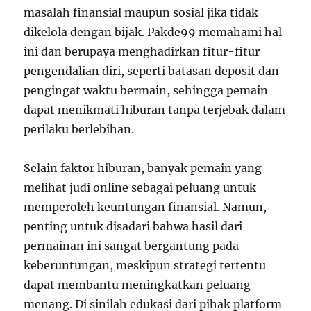
masalah finansial maupun sosial jika tidak
dikelola dengan bijak. Pakde99 memahami hal
ini dan berupaya menghadirkan fitur-fitur
pengendalian diri, seperti batasan deposit dan
pengingat waktu bermain, sehingga pemain
dapat menikmati hiburan tanpa terjebak dalam
perilaku berlebihan.
Selain faktor hiburan, banyak pemain yang
melihat judi online sebagai peluang untuk
memperoleh keuntungan finansial. Namun,
penting untuk disadari bahwa hasil dari
permainan ini sangat bergantung pada
keberuntungan, meskipun strategi tertentu
dapat membantu meningkatkan peluang
menang. Di sinilah edukasi dari pihak platform