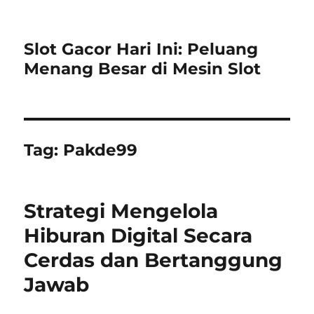
Slot Gacor Hari Ini: Peluang
Menang Besar di Mesin Slot
Tag:
Pakde99
Strategi Mengelola
Hiburan Digital Secara
Cerdas dan Bertanggung
Jawab