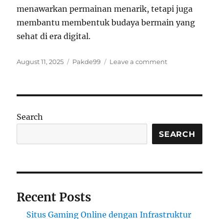
menawarkan permainan menarik, tetapi juga
membantu membentuk budaya bermain yang
sehat di era digital.
Posted
Tags
on
August 11, 2025
Pakde99
Leave a comment
on
Strategi
Mengelola
Hiburan
Digital
Secara
Search
Cerdas
dan
SEARCH
Bertanggung
Jawab
Recent Posts
Situs Gaming Online dengan Infrastruktur