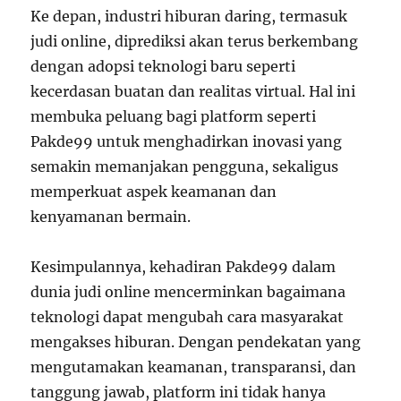
Ke depan, industri hiburan daring, termasuk
judi online, diprediksi akan terus berkembang
dengan adopsi teknologi baru seperti
kecerdasan buatan dan realitas virtual. Hal ini
membuka peluang bagi platform seperti
Pakde99 untuk menghadirkan inovasi yang
semakin memanjakan pengguna, sekaligus
memperkuat aspek keamanan dan
kenyamanan bermain.
Kesimpulannya, kehadiran Pakde99 dalam
dunia judi online mencerminkan bagaimana
teknologi dapat mengubah cara masyarakat
mengakses hiburan. Dengan pendekatan yang
mengutamakan keamanan, transparansi, dan
tanggung jawab, platform ini tidak hanya