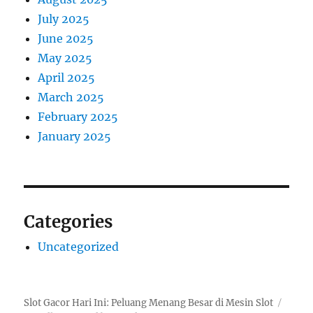
July 2025
June 2025
May 2025
April 2025
March 2025
February 2025
January 2025
Categories
Uncategorized
Slot Gacor Hari Ini: Peluang Menang Besar di Mesin Slot