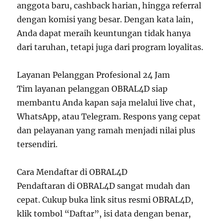
anggota baru, cashback harian, hingga referral
dengan komisi yang besar. Dengan kata lain,
Anda dapat meraih keuntungan tidak hanya
dari taruhan, tetapi juga dari program loyalitas.
Layanan Pelanggan Profesional 24 Jam
Tim layanan pelanggan OBRAL4D siap
membantu Anda kapan saja melalui live chat,
WhatsApp, atau Telegram. Respons yang cepat
dan pelayanan yang ramah menjadi nilai plus
tersendiri.
Cara Mendaftar di OBRAL4D
Pendaftaran di OBRAL4D sangat mudah dan
cepat. Cukup buka link situs resmi OBRAL4D,
klik tombol “Daftar”, isi data dengan benar,