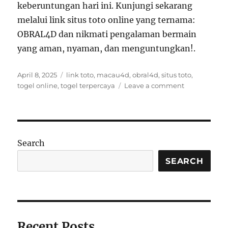
keberuntungan hari ini. Kunjungi sekarang
melalui link situs toto online yang ternama:
OBRAL4D dan nikmati pengalaman bermain
yang aman, nyaman, dan menguntungkan!.
Posted
Tags
April 8, 2025
link toto
,
macau4d
,
obral4d
,
situs toto
,
on
on
togel online
,
togel terpercaya
Leave a comment
Promo
Gila-
Gilaan!
Toto
Online
Search
Cuma
di
SEARCH
OBRAL4D!
Recent Posts