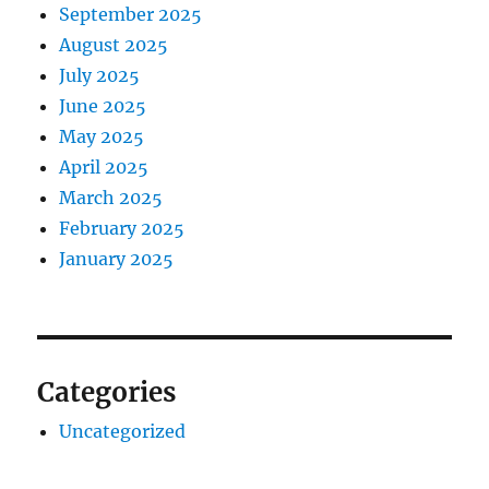
September 2025
August 2025
July 2025
June 2025
May 2025
April 2025
March 2025
February 2025
January 2025
Categories
Uncategorized