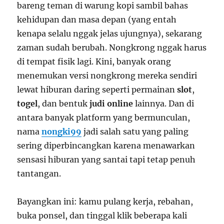
bareng teman di warung kopi sambil bahas
kehidupan dan masa depan (yang entah
kenapa selalu nggak jelas ujungnya), sekarang
zaman sudah berubah. Nongkrong nggak harus
di tempat fisik lagi. Kini, banyak orang
menemukan versi nongkrong mereka sendiri
lewat hiburan daring seperti permainan
slot
,
togel
, dan bentuk
judi online
lainnya. Dan di
antara banyak platform yang bermunculan,
nama
nongki99
jadi salah satu yang paling
sering diperbincangkan karena menawarkan
sensasi hiburan yang santai tapi tetap penuh
tantangan.
Bayangkan ini: kamu pulang kerja, rebahan,
buka ponsel, dan tinggal klik beberapa kali