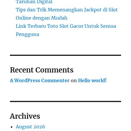
Taruhan Digital
Tips dan Trik Memenangkan Jackpot di Slot
Online dengan Mudah
Link Terbaru Toto Slot Gacor Untuk Semua
Pengguna
Recent Comments
A WordPress Commenter
on
Hello world!
Archives
August 2026