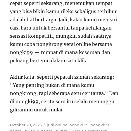
cepat seperti sekarang, menemukan tempat
yang bisa bikin kamu rileks sekaligus terhibur
adalah hal berharga. Jadi, kalau kamu mencari
cara baru untuk bersantai tanpa kehilangan
sensasi kompetitif, mungkin sudah saatnya
kamu coba nongkrong versi online bersama
nongki99 — tempat di mana keseruan dan
peluang bertemu dalam satu klik.
Akhir kata, seperti pepatah zaman sekarang:
“Yang penting bukan di mana kamu
nongkrong, tapi seberapa seru ceritanya.” Dan
di nongki99, cerita seru itu selalu menunggu
giliranmu untuk mulai.
Posted
Tags
October 20, 2025
judi online
,
nongki 99
,
nongki99
,
on
on