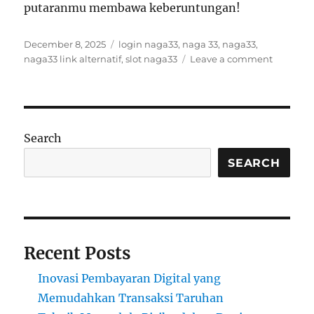
putaranmu membawa keberuntungan!
Posted
Tags
December 8, 2025
login naga33
,
naga 33
,
naga33
,
on
on
naga33 link alternatif
,
slot naga33
Leave a comment
Putaran
Seru
yang
Bikin
Permain
Search
Slot
Makin
SEARCH
Nagih
Recent Posts
Inovasi Pembayaran Digital yang
Memudahkan Transaksi Taruhan