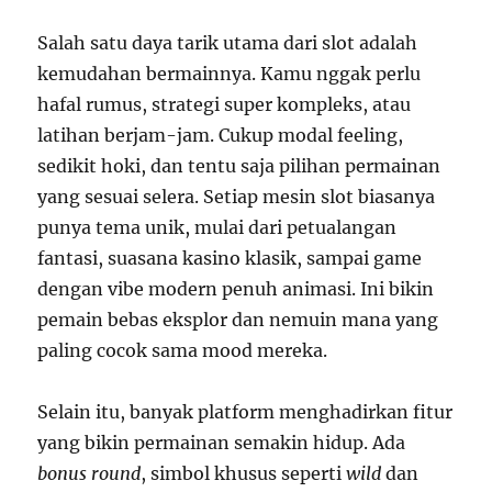
Salah satu daya tarik utama dari slot adalah
kemudahan bermainnya. Kamu nggak perlu
hafal rumus, strategi super kompleks, atau
latihan berjam-jam. Cukup modal feeling,
sedikit hoki, dan tentu saja pilihan permainan
yang sesuai selera. Setiap mesin slot biasanya
punya tema unik, mulai dari petualangan
fantasi, suasana kasino klasik, sampai game
dengan vibe modern penuh animasi. Ini bikin
pemain bebas eksplor dan nemuin mana yang
paling cocok sama mood mereka.
Selain itu, banyak platform menghadirkan fitur
yang bikin permainan semakin hidup. Ada
bonus round
, simbol khusus seperti
wild
dan