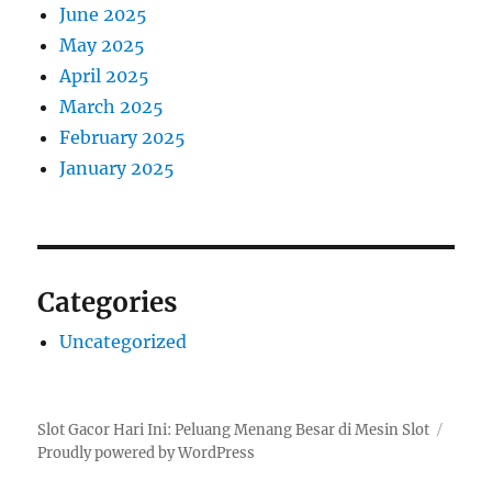
June 2025
May 2025
April 2025
March 2025
February 2025
January 2025
Categories
Uncategorized
Slot Gacor Hari Ini: Peluang Menang Besar di Mesin Slot
Proudly powered by WordPress