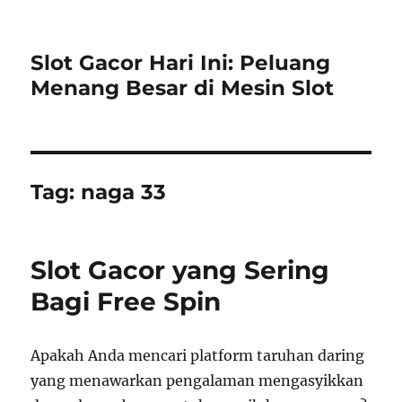
Slot Gacor Hari Ini: Peluang
Menang Besar di Mesin Slot
Tag:
naga 33
Slot Gacor yang Sering
Bagi Free Spin
Apakah Anda mencari platform taruhan daring
yang menawarkan pengalaman mengasyikkan