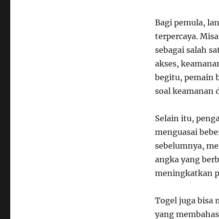
Bagi pemula, la
terpercaya. Mi
sebagai salah sa
akses, keamanan
begitu, pemain 
soal keamanan da
Selain itu, peng
menguasai beber
sebelumnya, me
angka yang berb
meningkatkan p
Togel juga bisa 
yang membahas p