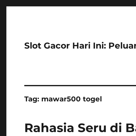
Slot Gacor Hari Ini: Pel
Tag:
mawar500 togel
Rahasia Seru di 