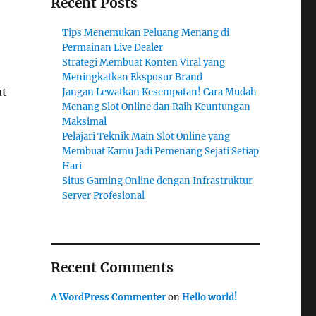
Recent Posts
Tips Menemukan Peluang Menang di
Permainan Live Dealer
Strategi Membuat Konten Viral yang
Meningkatkan Eksposur Brand
at
Jangan Lewatkan Kesempatan! Cara Mudah
Menang Slot Online dan Raih Keuntungan
Maksimal
Pelajari Teknik Main Slot Online yang
Membuat Kamu Jadi Pemenang Sejati Setiap
Hari
Situs Gaming Online dengan Infrastruktur
Server Profesional
Recent Comments
A WordPress Commenter
on
Hello world!