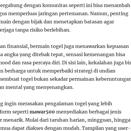
Bergabung dengan komunitas seperti ini bisa menambah
igus memperluas jaringan pertemanan. Namun, penting
rmain dengan bijak dan menetapkan batasan agar
erjaga tanpa risiko berlebihan.
an finansial, bermain togel juga menawarkan kepuasan
ika angka yang ditebak tepat, sensasi kemenangan bisa
d dan rasa percaya diri. Di sisi lain, kekalahan juga bi
an berharga untuk memperbaiki strategi di undian
 membuat togel bukan sekadar permainan keberuntungan
ihan mental yang menyenangkan.
g ingin merasakan pengalaman togel yang lebih
tform seperti
mawar500
menyediakan berbagai jenis
ur menarik. Mulai dari taruhan harian, mingguan, hingga
emua dapat diakses dengan mudah. Tampilan yang user-