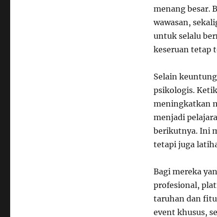
menang besar. 
wawasan, sekal
untuk selalu be
keseruan tetap t
Selain keuntung
psikologis. Ket
meningkatkan moo
menjadi pelajar
berikutnya. Ini
tetapi juga lat
Bagi mereka yan
profesional, pla
taruhan dan fit
event khusus, s