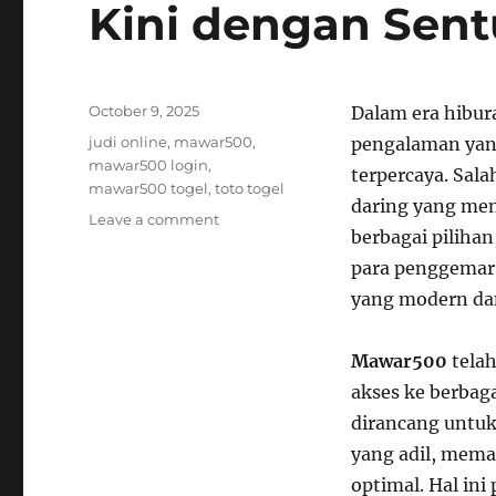
Kini dengan Sen
Posted
October 9, 2025
Dalam era hibur
on
Tags
judi online
,
mawar500
,
pengalaman yan
mawar500 login
,
terpercaya. Sal
mawar500 togel
,
toto togel
daring yang men
on
Leave a comment
berbagai pilihan
Menyambut
Hiburan
para penggema
Interaktif
yang modern da
Masa
Kini
dengan
Mawar500
tela
Sentuhan
akses ke berbag
Elegan
dirancang untu
yang adil, memas
optimal. Hal in